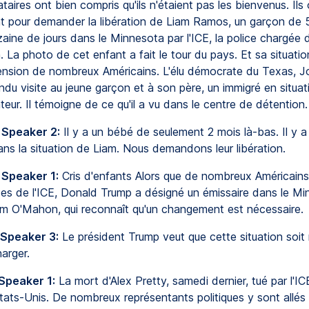
taires ont bien compris qu'ils n'étaient pas les bienvenus. Ils o
 pour demander la libération de Liam Ramos, un garçon de 5
izaine de jours dans le Minnesota par l'ICE, la police chargée 
n. La photo de cet enfant a fait le tour du pays. Et sa situatio
ension de nombreux Américains. L'élu démocrate du Texas, J
ndu visite au jeune garçon et à son père, un immigré en situati
eur. Il témoigne de ce qu'il a vu dans le centre de détention.
 Speaker 2:
Il y a un bébé de seulement 2 mois là-bas. Il y a 
ans la situation de Liam. Nous demandons leur libération.
 Speaker 1:
Cris d'enfants Alors que de nombreux Américains 
s de l'ICE, Donald Trump a désigné un émissaire dans le Min
om O'Mahon, qui reconnaît qu'un changement est nécessaire.
 Speaker 3:
Le président Trump veut que cette situation soit r
arger.
Speaker 1:
La mort d'Alex Pretty, samedi dernier, tué par l'IC
tats-Unis. De nombreux représentants politiques y sont allés 