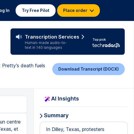
og In
Try Free Pilot
Place order
Transcription Services
Top pick
Human-made audio-to-
text in 140 languages
Pretty’s death fuels
Download Transcript (DOCX)
AI Insights
Summary
 un centre
Texas, et
In Dilley, Texas, protesters