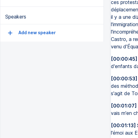
ces protesta
déplacement
Speakers
il y a une d
l'immigratio
l'incompréh
Add new speaker
Castro, a re
venu d'Équat
[00:00:45]
d'enfants d
[00:00:53]
des méthode
s'agit de T
[00:01:07]
vais m'en ch
[00:01:13] 
l'émoi aux E