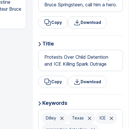
stine
Bruce Springsteen, call him a hero.
nteur Bruce
Copy
Download
Title
Protests Over Child Detention
and ICE Killing Spark Outrage
Copy
Download
Keywords
Dilley
Texas
ICE