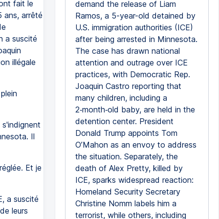
nt fait le
demand the release of Liam
 ans, arrêté
Ramos, a 5-year-old detained by
de
U.S. immigration authorities (ICE)
n a suscité
after being arrested in Minnesota.
oaquin
The case has drawn national
on illégale
attention and outrage over ICE
practices, with Democratic Rep.
Joaquin Castro reporting that
plein
many children, including a
2‑month‑old baby, are held in the
detention center. President
s'indignent
Donald Trump appoints Tom
nesota. Il
O’Mahon as an envoy to address
the situation. Separately, the
églée. Et je
death of Alex Pretty, killed by
ICE, sparks widespread reaction:
Homeland Security Secretary
E, a suscité
Christine Nomm labels him a
de leurs
terrorist, while others, including