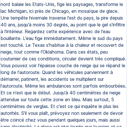
nord balaie les Etats-Unis, fige les paysages, transforme le
lac Michigan, ici près de Chicago, en mosaïque de glace.
Une tempête hivernale traverse l'est du pays, la pire depuis
40 ans, jusqu'à moins 30 degrés, au point que le gel s'infiltre
à l'intérieur. Regardez cette expérience avec de l'eau
bouillante. L'eau fige immédiatement. Même le sud du pays
est touché. Le Texas s'habitue à la chaleur et recouvert de
neige, tout comme l'Oklahoma. Dans ces états, peu
coutumier de ces conditions, circuler devient très compliqué.
Vous pouvez voir l'épaisse couche de neige qui se répand le
long de l'autoroute. Quand les véhicules parviennent à
démarrer, patinent, les accidents se multiplient sur
l'autoroute. Même les ambulances sont parfois embourbées.
Et ce n'est que le début. Jusqu'à 40 centimètres de neige
attendue sur toute cette zone en bleu. Mais surtout, 5
centimètres de verglas. Et c'est ce qui inquiète le plus les
autorités. S'il vous plaît, prévoyez non seulement de devoir
être coincé chez vous pendant quelques jours, mais aussi
sans électricité. La glace est plus lourde que la neige et ça