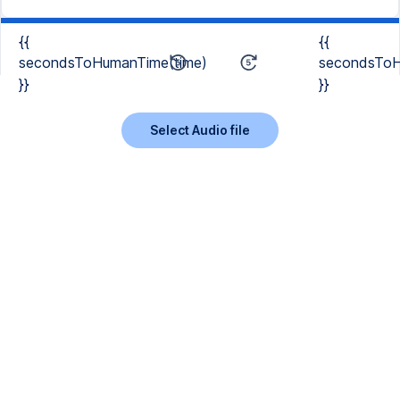
{{
{{
secondsToHumanTime(time)
secondsToH
}}
}}
Select Audio file