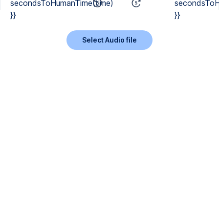
secondsToHumanTime(time)
secondsToH
}}
}}
Select Audio file