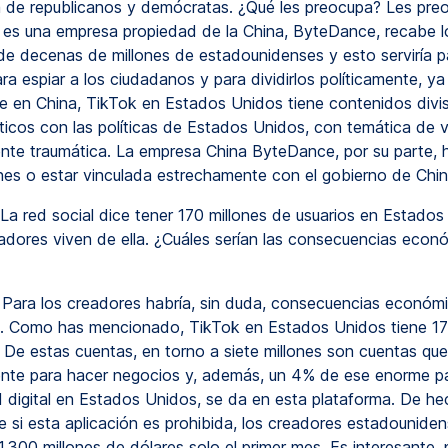
 de republicanos y demócratas. ¿Qué les preocupa? Les pre
 es una empresa propiedad de la China, ByteDance, recabe l
de decenas de millones de estadounidenses y esto serviría p
ara espiar a los ciudadanos y para dividirlos políticamente, ya
de en China, TikTok en Estados Unidos tiene contenidos divis
ríticos con las políticas de Estados Unidos, con temática de v
nte traumática. La empresa China ByteDance, por su parte,
enes o estar vinculada estrechamente con el gobierno de Chin
La red social dice tener 170 millones de usuarios en Estados
dores viven de ella. ¿Cuáles serían las consecuencias econó
Para los creadores habría, sin duda, consecuencias económ
. Como has mencionado, TikTok en Estados Unidos tiene 17
. De estas cuentas, en torno a siete millones son cuentas qu
nte para hacer negocios y, además, un 4% de ese enorme pa
ad digital en Estados Unidos, se da en esta plataforma. De h
e si esta aplicación es prohibida, los creadores estadouniden
1.300 millones de dólares solo el primer mes. Es interesante,