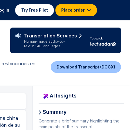
og In
Try Free Pilot
Place order
Transcription Services
Top pick
Human-made audio-to-
text in 140 languages
 restricciones en
Download Transcript (DOCX)
AI Insights
Summary
ma china
Generate a brief summary highlighting the
ción de su
main points of the transcript.