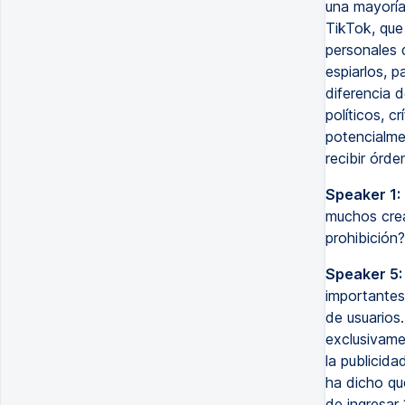
una mayoría
TikTok, que
personales 
espiarlos, p
diferencia 
políticos, c
potencialme
recibir órd
Speaker 1:
muchos crea
prohibición?
Speaker 5:
importantes
de usuarios
exclusivame
la publicid
ha dicho qu
de ingresar 