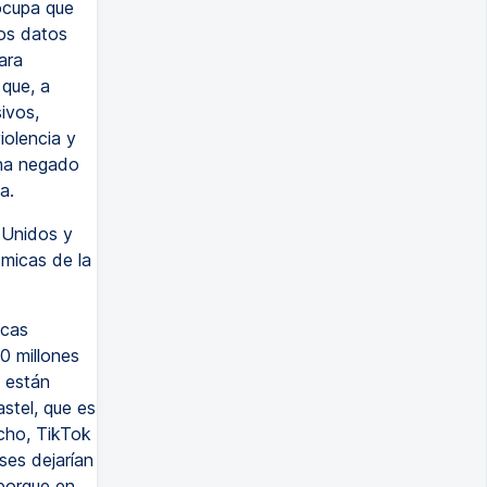
ocupa que
os datos
ara
 que, a
ivos,
iolencia y
 ha negado
a.
 Unidos y
micas de la
icas
0 millones
e están
stel, que es
echo, TikTok
ses dejarían
 porque en