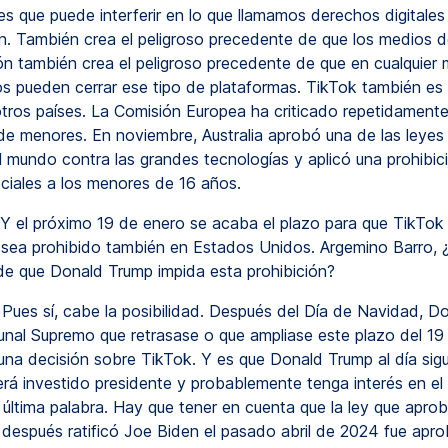
es que puede interferir en lo que llamamos derechos digitales 
n. También crea el peligroso precedente de que los medios d
n también crea el peligroso precedente de que en cualquie
os pueden cerrar ese tipo de plataformas. TikTok también es
otros países. La Comisión Europea ha criticado repetidamente 
de menores. En noviembre, Australia aprobó una de las leyes
l mundo contra las grandes tecnologías y aplicó una prohibic
ociales a los menores de 16 años.
Y el próximo 19 de enero se acaba el plazo para que TikTok
sea prohibido también en Estados Unidos. Argemino Barro, 
 de que Donald Trump impida esta prohibición?
Pues sí, cabe la posibilidad. Después del Día de Navidad, D
ibunal Supremo que retrasase o que ampliase este plazo del 19
una decisión sobre TikTok. Y es que Donald Trump al día sigu
erá investido presidente y probablemente tenga interés en el
 última palabra. Hay que tener en cuenta que la ley que aprob
después ratificó Joe Biden el pasado abril de 2024 fue apr