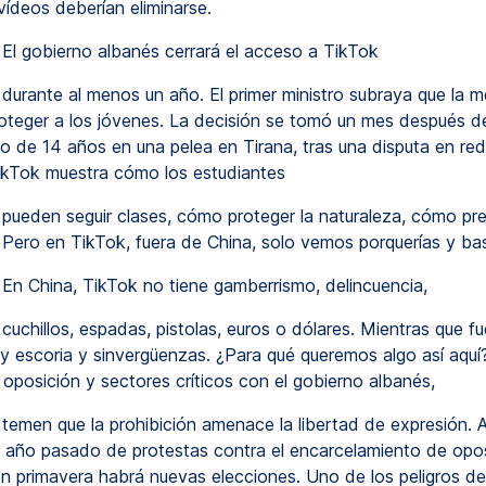
vídeos deberían eliminarse.
El gobierno albanés cerrará el acceso a TikTok
durante al menos un año. El primer ministro subraya que la 
oteger a los jóvenes. La decisión se tomó un mes después d
o de 14 años en una pelea en Tirana, tras una disputa en red
ikTok muestra cómo los estudiantes
pueden seguir clases, cómo proteger la naturaleza, cómo pre
. Pero en TikTok, fuera de China, solo vemos porquerías y bas
En China, TikTok no tiene gamberrismo, delincuencia,
cuchillos, espadas, pistolas, euros o dólares. Mientras que f
ay escoria y sinvergüenzas. ¿Para qué queremos algo así aquí?
 oposición y sectores críticos con el gobierno albanés,
temen que la prohibición amenace la libertad de expresión. A
l año pasado de protestas contra el encarcelamiento de opo
en primavera habrá nuevas elecciones. Uno de los peligros de