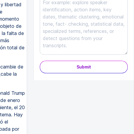
y libertad
e
r momento
 objeto de
la falta de
 más
ión total de
 cambie de
Submit
¿cabe la
onald Trump
 de enero
iente, el 20
 tema. Hay
ó el
obada por