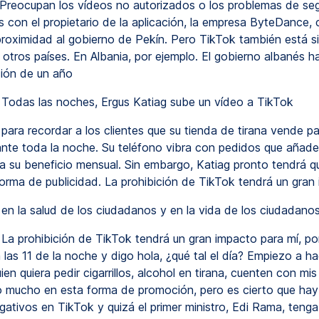
. Preocupan los vídeos no autorizados o los problemas de se
s con el propietario de la aplicación, la empresa ByteDance,
proximidad al gobierno de Pekín. Pero TikTok también está s
 otros países. En Albania, por ejemplo. El gobierno albanés 
ción de un año
Todas las noches, Ergus Katiag sube un vídeo a TikTok
para recordar a los clientes que su tienda de tirana vende pa
ante toda la noche. Su teléfono vibra con pedidos que añad
a su beneficio mensual. Sin embargo, Katiag pronto tendrá q
orma de publicidad. La prohibición de TikTok tendrá un gran
en la salud de los ciudadanos y en la vida de los ciudadanos
La prohibición de TikTok tendrá un gran impacto para mí, po
 las 11 de la noche y digo hola, ¿qué tal el día? Empiezo a ha
ien quiera pedir cigarrillos, alcohol en tirana, cuenten con mis 
o mucho en esta forma de promoción, pero es cierto que ha
gativos en TikTok y quizá el primer ministro, Edi Rama, tenga