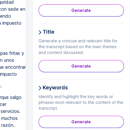
guridad
 con sede en
Generate
iendo
ha impuesto
Title
Generate a concise and relevant title for
the transcript based on the main themes
and content discussed.
pas fritas y
en unos
Generate
ue encontrar
 impacto
.
Keywords
Identify and highlight the key words or
rque salgo
phrases most relevant to the content of the
cer
transcript.
servicios.
y muchos
Generate
 razón.