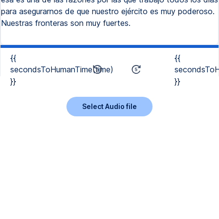
para asegurarnos de que nuestro ejército es muy poderoso.
Nuestras fronteras son muy fuertes.
{{
{{
secondsToHumanTime(time)
secondsToH
}}
}}
Select Audio file