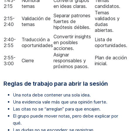
1:45-
Nombrar
Convertir grupos
Temas
2:15
temas
en ideas claras.
candidatos.
Temas
Separar patrones
2:15-
Validación de
validados y
fuertes de
2:40
temas
dudas
hipótesis débiles.
abiertas.
Convertir insights
2:40-
Traducción a
Lista de
en posibles
2:55
oportunidades
oportunidades.
acciones.
Asignar
2:55-
Plan de acción
Cierre
responsables y
3:00
inicial.
próximos pasos.
Reglas de trabajo para abrir la sesión
Una nota debe contener una sola idea.
Una evidencia vale más que una opinión fuerte.
Las citas no se “arreglan” para que encajen.
El grupo puede mover notas, pero debe explicar por
qué.
Las dudas no se esconden; se registran.