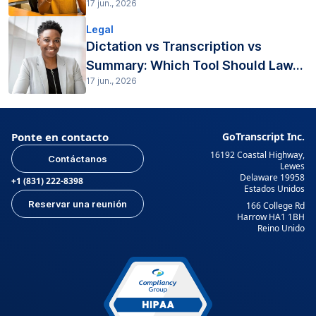
17 jun., 2026
Legal
Dictation vs Transcription vs
Summary: Which Tool Should Law...
17 jun., 2026
Ponte en contacto
GoTranscript Inc.
16192 Coastal Highway,
Contáctanos
Lewes
Delaware 19958
+1 (831) 222-8398
Estados Unidos
Reservar una reunión
166 College Rd
Harrow HA1 1BH
Reino Unido