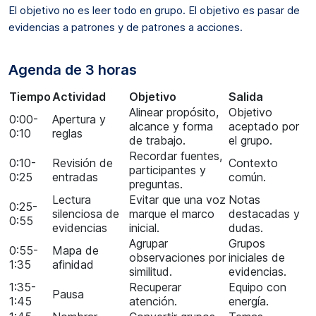
El objetivo no es leer todo en grupo. El objetivo es pasar de
evidencias a patrones y de patrones a acciones.
Agenda de 3 horas
Tiempo
Actividad
Objetivo
Salida
Alinear propósito,
Objetivo
0:00-
Apertura y
alcance y forma
aceptado por
0:10
reglas
de trabajo.
el grupo.
Recordar fuentes,
0:10-
Revisión de
Contexto
participantes y
0:25
entradas
común.
preguntas.
Lectura
Evitar que una voz
Notas
0:25-
silenciosa de
marque el marco
destacadas y
0:55
evidencias
inicial.
dudas.
Agrupar
Grupos
0:55-
Mapa de
observaciones por
iniciales de
1:35
afinidad
similitud.
evidencias.
1:35-
Recuperar
Equipo con
Pausa
1:45
atención.
energía.