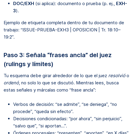
DOC/EXH
(si aplica): documento o prueba (p. ej.,
EXH-
3
).
Ejemplo de etiqueta completa dentro de tu documento de
trabajo: “ISSUE-PRUEBA-EXH3 | OPOSICION | Tr. 18:10–
19:2”.
Paso 3: Señala “frases ancla” del juez
(rulings y límites)
Tu esquema debe girar alrededor de lo que el juez
resolvió
o
ordenó
, no solo lo que se discutió. Mientras lees, busca
estas señales y márcalas como “frase ancla”:
Verbos de decisión: “se admite”, “se deniega”, “no
procede”, “queda sin efecto”.
Decisiones condicionadas: “por ahora”, “sin perjuicio”,
“salvo que”, “si aportan…”.
Órdenes procesales: “presenten”, “aporten”, “en X días”,