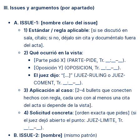
III. Issues y argumentos (por apartado)
A. ISSUE-1: [nombre claro del issue]
1) Estándar / regla aplicable
: [si se discutió en
sala, cítalo; si no, déjalo sin cita y documéntalo fuera
del acta].
2) Qué ocurrió en la vista
:
[Parte pidió X] (PARTE-PIDE, Tr. __:__–__).
[Oposición Y] (OPOSICION, Tr. __:__–__).
El juez dijo
: “[…]” (JUEZ-RULING o JUEZ-
COMENT, Tr. __:__–__).
3) Aplicación al caso
: [2–4 bullets que conecten
hechos con regla, cada uno con al menos una cita
del acta si depende de la vista].
4) Solicitud concreta
: [orden exacta que pides] (si
el juez dejó abierto el punto: JUEZ-LIMITE, Tr.
__:__–__).
B. ISSUE-2: [nombre]
(mismo patrón)