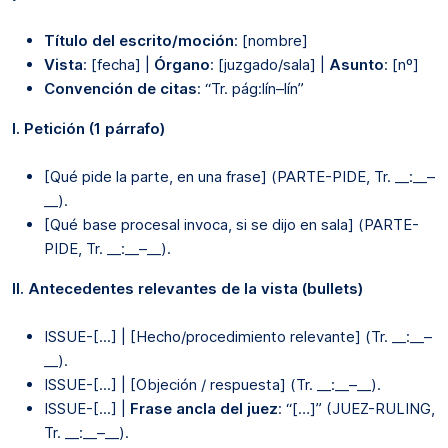
Título del escrito/moción
: [nombre]
Vista
: [fecha] |
Órgano
: [juzgado/sala] |
Asunto
: [nº]
Convención de citas
: “Tr. pág:lín–lín”
I. Petición (1 párrafo)
[Qué pide la parte, en una frase] (PARTE-PIDE, Tr. __:__–
__).
[Qué base procesal invoca, si se dijo en sala] (PARTE-
PIDE, Tr. __:__–__).
II. Antecedentes relevantes de la vista (bullets)
ISSUE-[...] | [Hecho/procedimiento relevante] (Tr. __:__–
__).
ISSUE-[...] | [Objeción / respuesta] (Tr. __:__–__).
ISSUE-[...] |
Frase ancla del juez
: “[…]” (JUEZ-RULING,
Tr. __:__–__).