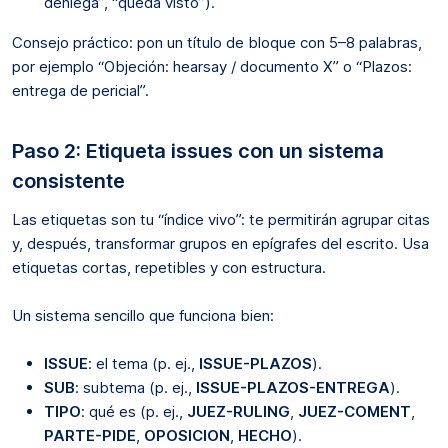
deniega”, “queda visto”).
Consejo práctico: pon un título de bloque con 5–8 palabras,
por ejemplo “Objeción: hearsay / documento X” o “Plazos:
entrega de pericial”.
Paso 2: Etiqueta issues con un sistema
consistente
Las etiquetas son tu “índice vivo”: te permitirán agrupar citas
y, después, transformar grupos en epígrafes del escrito. Usa
etiquetas cortas, repetibles y con estructura.
Un sistema sencillo que funciona bien:
ISSUE
: el tema (p. ej.,
ISSUE-PLAZOS
).
SUB
: subtema (p. ej.,
ISSUE-PLAZOS-ENTREGA
).
TIPO
: qué es (p. ej.,
JUEZ-RULING
,
JUEZ-COMENT
,
PARTE-PIDE
,
OPOSICION
,
HECHO
).