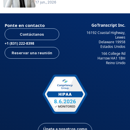
17 jun., 2026
Ponte en contacto
GoTranscript Inc.
16192 Coastal Highway,
Contáctanos
Lewes
Delaware 19958
+1 (831) 222-8398
Estados Unidos
Reservar una reunión
166 College Rd
Harrow HA1 1BH
Reino Unido
Únete a nosotros como