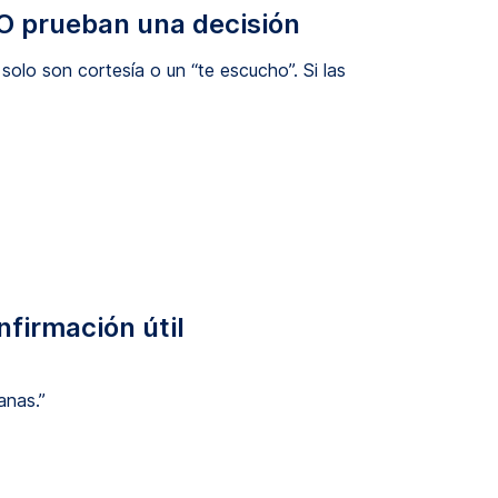
NO prueban una decisión
olo son cortesía o un “te escucho”. Si las
nfirmación útil
anas.”