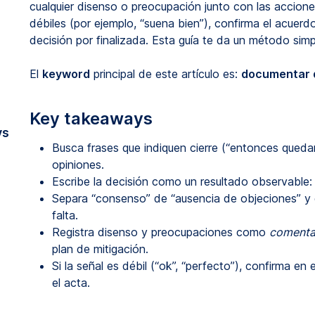
cualquier disenso o preocupación junto con las accion
débiles (por ejemplo, “suena bien”), confirma el acuerd
decisión por finalizada. Esta guía te da un método sim
El
keyword
principal de este artículo es:
documentar d
Key takeaways
vs
Busca frases que indiquen cierre (“entonces qued
opiniones.
Escribe la decisión como un resultado observable:
Separa “consenso” de “ausencia de objeciones” y d
falta.
Registra disenso y preocupaciones como
comenta
plan de mitigación.
Si la señal es débil (“ok”, “perfecto”), confirma e
el acta.