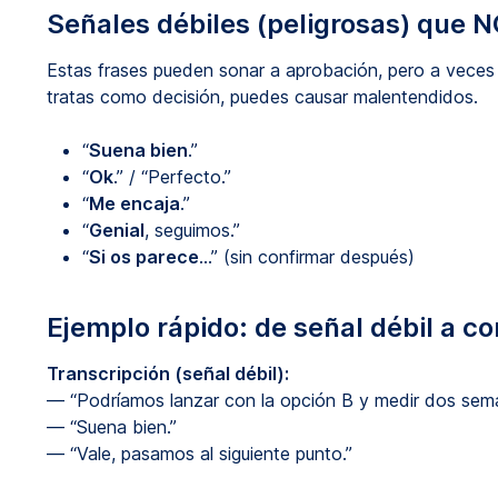
Señales débiles (peligrosas) que 
Estas frases pueden sonar a aprobación, pero a veces s
tratas como decisión, puedes causar malentendidos.
“
Suena bien
.”
“
Ok
.” / “Perfecto.”
“
Me encaja
.”
“
Genial
, seguimos.”
“
Si os parece
…” (sin confirmar después)
Ejemplo rápido: de señal débil a co
Transcripción (señal débil):
— “Podríamos lanzar con la opción B y medir dos sem
— “Suena bien.”
— “Vale, pasamos al siguiente punto.”