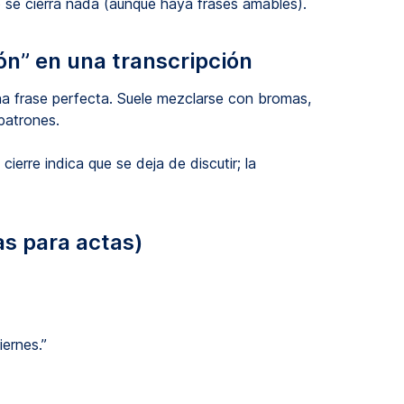
 se cierra nada (aunque haya frases amables).
ón” en una transcripción
una frase perfecta. Suele mezclarse con bromas,
patrones.
l cierre indica que se deja de discutir; la
as para actas)
iernes.”