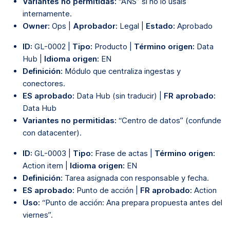
Variantes no permitidas:
“ANS” si no lo usáis
internamente.
Owner:
Ops |
Aprobador:
Legal |
Estado:
Aprobado
ID:
GL-0002 |
Tipo:
Producto |
Término origen:
Data
Hub |
Idioma origen:
EN
Definición:
Módulo que centraliza ingestas y
conectores.
ES aprobado:
Data Hub (sin traducir) |
FR aprobado:
Data Hub
Variantes no permitidas:
“Centro de datos” (confunde
con datacenter).
ID:
GL-0003 |
Tipo:
Frase de actas |
Término origen:
Action item |
Idioma origen:
EN
Definición:
Tarea asignada con responsable y fecha.
ES aprobado:
Punto de acción |
FR aprobado:
Action
Uso:
“Punto de acción: Ana prepara propuesta antes del
viernes”.