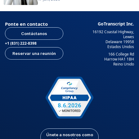
Ponte en contacto
GoTranscript Inc.
16192 Coastal Highway,
Contáctanos
Lewes
Delaware 19958
+1 (831) 222-8398
Estados Unidos
Reservar una reunión
166 College Rd
Harrow HA1 1BH
Reino Unido
Únete a nosotros como