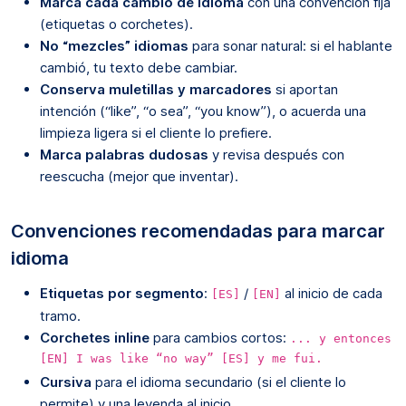
Marca cada cambio de idioma
con una convención fija
(etiquetas o corchetes).
No “mezcles” idiomas
para sonar natural: si el hablante
cambió, tu texto debe cambiar.
Conserva muletillas y marcadores
si aportan
intención (“like”, “o sea”, “you know”), o acuerda una
limpieza ligera si el cliente lo prefiere.
Marca palabras dudosas
y revisa después con
reescucha (mejor que inventar).
Convenciones recomendadas para marcar
idioma
Etiquetas por segmento
:
/
al inicio de cada
[ES]
[EN]
tramo.
Corchetes inline
para cambios cortos:
... y entonces
[EN] I was like “no way” [ES] y me fui.
Cursiva
para el idioma secundario (si el cliente lo
permite) y una leyenda al inicio.