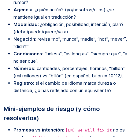
rumor?
Agencia
: ¿quién actúa? (yo/nosotros/ellos) ¿se
mantiene igual en traducción?
Modalidad
: ¿obligación, posibilidad, intención, plan?
(debe/puede/quiere/va a).
Negación
: revisa “no”, “nunca”, “nadie”, “not”, “never”,
“didn’t”.
Condiciones
: “unless”, “as long as”, “siempre que”, “a
no ser que”.
Números
: cantidades, porcentajes, horarios, “billion”
(mil millones) vs “billón” (en español, billón = 10^12).
Registro
: si el cambio de idioma marca dureza o
distancia, ¿lo has reflejado con un equivalente?
Mini-ejemplos de riesgo (y cómo
resolverlos)
Promesa vs intención
:
no es
[EN] We will fix it