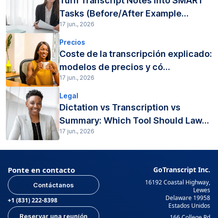
Turn Transcript Notes into SMART
Tasks (Before/After Example...
17 jun., 2026
Precios
Coste de la transcripción explicado:
modelos de precios y có...
17 jun., 2026
Legal
Dictation vs Transcription vs
Summary: Which Tool Should Law...
17 jun., 2026
Ponte en contacto
GoTranscript Inc.
16192 Coastal Highway,
Contáctanos
Lewes
Delaware 19958
+1 (831) 222-8398
Estados Unidos
Reservar una reunión
166 College Rd