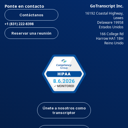
Ponte en contacto
GoTranscript Inc.
16192 Coastal Highway,
Contáctanos
Lewes
Delaware 19958
+1 (831) 222-8398
Estados Unidos
Reservar una reunión
166 College Rd
Harrow HA1 1BH
Reino Unido
Únete a nosotros como
transcriptor