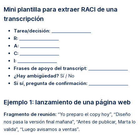
Mini plantilla para extraer RACI de una
transcripción
Tarea/decisión:
__________________
R:
__________________
A:
__________________
C:
__________________
I:
__________________
Frases de apoyo del transcript:
__________________
¿Hay ambigüedad?
Sí / No
Si sí, pregunta de confirmación:
__________________
Ejemplo 1: lanzamiento de una página web
Fragmento de reunión:
“Yo preparo el copy hoy”, “Diseño
nos pasa la versión final mañana”, “Antes de publicar, Marta lo
valida”, “Luego avisamos a ventas”.