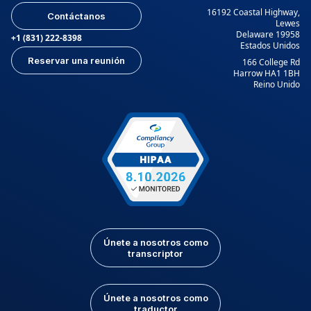
16192 Coastal Highway,
Contáctanos
Lewes
Delaware 19958
+1 (831) 222-8398
Estados Unidos
Reservar una reunión
166 College Rd
Harrow HA1 1BH
Reino Unido
Únete a nosotros como
transcriptor
Únete a nosotros como
traductor