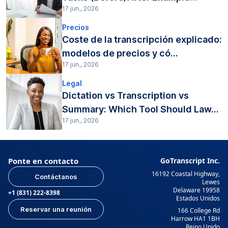
17 jun., 2026
Precios
Coste de la transcripción explicado:
modelos de precios y có...
17 jun., 2026
Legal
Dictation vs Transcription vs
Summary: Which Tool Should Law...
17 jun., 2026
Ponte en contacto
GoTranscript Inc.
16192 Coastal Highway,
Contáctanos
Lewes
Delaware 19958
+1 (831) 222-8398
Estados Unidos
Reservar una reunión
166 College Rd
Harrow HA1 1BH
Reino Unido