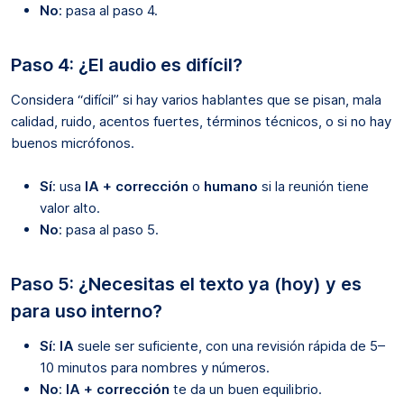
No
: pasa al paso 4.
Paso 4: ¿El audio es difícil?
Considera “difícil” si hay varios hablantes que se pisan, mala
calidad, ruido, acentos fuertes, términos técnicos, o si no hay
buenos micrófonos.
Sí
: usa
IA + corrección
o
humano
si la reunión tiene
valor alto.
No
: pasa al paso 5.
Paso 5: ¿Necesitas el texto ya (hoy) y es
para uso interno?
Sí
:
IA
suele ser suficiente, con una revisión rápida de 5–
10 minutos para nombres y números.
No
:
IA + corrección
te da un buen equilibrio.