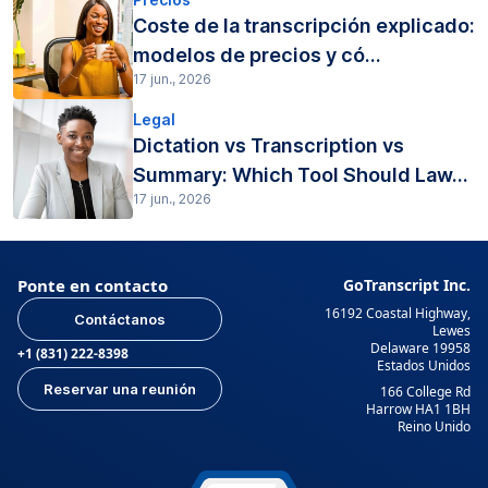
Coste de la transcripción explicado:
modelos de precios y có...
17 jun., 2026
Legal
Dictation vs Transcription vs
Summary: Which Tool Should Law...
17 jun., 2026
Ponte en contacto
GoTranscript Inc.
16192 Coastal Highway,
Contáctanos
Lewes
Delaware 19958
+1 (831) 222-8398
Estados Unidos
Reservar una reunión
166 College Rd
Harrow HA1 1BH
Reino Unido