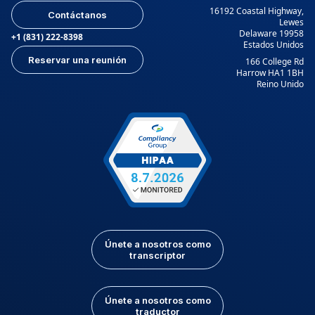
16192 Coastal Highway,
Contáctanos
Lewes
Delaware 19958
+1 (831) 222-8398
Estados Unidos
Reservar una reunión
166 College Rd
Harrow HA1 1BH
Reino Unido
Únete a nosotros como
transcriptor
Únete a nosotros como
traductor