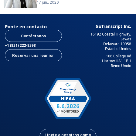
17 jun., 2026
Ponte en contacto
GoTranscript Inc.
16192 Coastal Highway,
Contáctanos
Lewes
Delaware 19958
+1 (831) 222-8398
Estados Unidos
Reservar una reunión
166 College Rd
Harrow HA1 1BH
Reino Unido
Únete a nosotros como