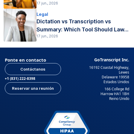
17 jun., 2026
Legal
Dictation vs Transcription vs
Summary: Which Tool Should Law...
17 jun., 2026
Ponte en contacto
GoTranscript Inc.
16192 Coastal Highway,
Contáctanos
Lewes
Delaware 19958
+1 (831) 222-8398
Estados Unidos
Reservar una reunión
166 College Rd
Harrow HA1 1BH
Reino Unido