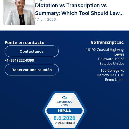
Dictation vs Transcription vs
Summary: Which Tool Should Law...
17 jun., 2026
Ponte en contacto
GoTranscript Inc.
16192 Coastal Highway,
Contáctanos
Lewes
Delaware 19958
+1 (831) 222-8398
Estados Unidos
Reservar una reunión
166 College Rd
Harrow HA1 1BH
Reino Unido