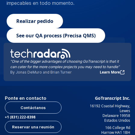
impecables en todo momento.
Realizar pedido
See our QA process (Precisa QMS)
“One of the bigger advantages of choosing GoTranscript is that it
can cater for the more complex projects you may need to handle”
Learn More
By Jonas DeMuro and Brian Turner
Ponte en contacto
GoTranscript Inc.
16192 Coastal Highway,
Contáctanos
Lewes
Delaware 19958
+1 (831) 222-8398
Estados Unidos
Reservar una reunión
166 College Rd
Harrow HA1 1BH