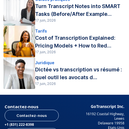
Turn Transcript Notes into SMART
Tasks (Before/After Example...
17 juin, 2026
Tarifs
Cost of Transcription Explained:
Pricing Models + How to Red...
17 juin, 2026
Juridique
Dictée vs transcription vs résumé :
quel outil les avocats d...
17 juin, 2026
Contactez-nous
GoTranscript Inc.
16192 Coastal Highway,
Contactez-nous
Lewes
Delaware 19958
+1 (831) 222-8398
Etats-Unis