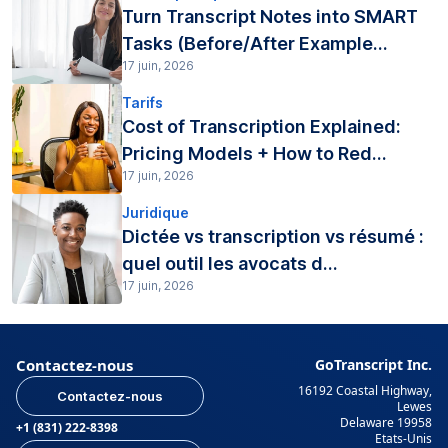
Turn Transcript Notes into SMART
Tasks (Before/After Example...
17 juin, 2026
Tarifs
Cost of Transcription Explained:
Pricing Models + How to Red...
17 juin, 2026
Juridique
Dictée vs transcription vs résumé :
quel outil les avocats d...
17 juin, 2026
Contactez-nous
GoTranscript Inc.
16192 Coastal Highway,
Contactez-nous
Lewes
Delaware 19958
+1 (831) 222-8398
Etats-Unis