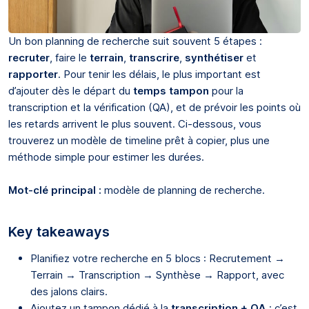
Un bon planning de recherche suit souvent 5 étapes :
recruter
, faire le
terrain
,
transcrire
,
synthétiser
et
rapporter
. Pour tenir les délais, le plus important est
d’ajouter dès le départ du
temps tampon
pour la
transcription et la vérification (QA), et de prévoir les points où
les retards arrivent le plus souvent. Ci-dessous, vous
trouverez un modèle de timeline prêt à copier, plus une
méthode simple pour estimer les durées.
Mot-clé principal :
modèle de planning de recherche.
Key takeaways
Planifiez votre recherche en 5 blocs : Recrutement →
Terrain → Transcription → Synthèse → Rapport, avec
des jalons clairs.
Ajoutez un tampon dédié à la
transcription + QA
: c’est