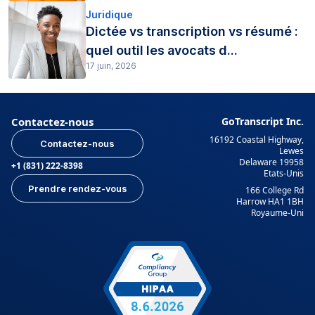
Juridique
Dictée vs transcription vs résumé :
quel outil les avocats d...
17 juin, 2026
Contactez-nous
GoTranscript Inc.
16192 Coastal Highway,
Contactez-nous
Lewes
Delaware 19958
+1 (831) 222-8398
Etats-Unis
Prendre rendez-vous
166 College Rd
Harrow HA1 1BH
Royaume-Uni