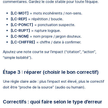
commentaires. Gardez le code stable pour toute l’équipe.
[LC-MOT]
= mots incohérents / non-sens.
[LC-REP]
= répétition / boucle.
[LC-PONCT]
= ponctuation suspecte.
[LC-RUPT]
= rupture logique.
[LC-NOM]
= nom propre / jargon douteux.
[LC-CHIFFRE]
= chiffre / date à confirmer.
Ajoutez une note courte sur l’impact (“citation”, “action”,
“simple lisibilité”).
Étape 3 : réparer (choisir le bon correctif)
Une règle claire aide : plus l’impact est élevé, plus le correctif
doit être “proche de la source” (audio ou humain).
Correctifs : quoi faire selon le type d’erreur