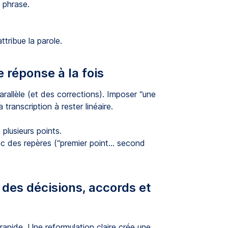
 phrase.
tribue la parole.
e réponse à la fois
rallèle (et des corrections). Imposer “une
 transcription à rester linéaire.
 plusieurs points.
ec des repères (“premier point… second
 des décisions, accords et
rapide. Une reformulation claire crée une