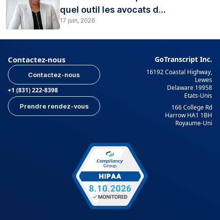
quel outil les avocats d...
17 juin, 2026
Contactez-nous
GoTranscript Inc.
16192 Coastal Highway,
Contactez-nous
Lewes
Delaware 19958
+1 (831) 222-8398
Etats-Unis
Prendre rendez-vous
166 College Rd
Harrow HA1 1BH
Royaume-Uni