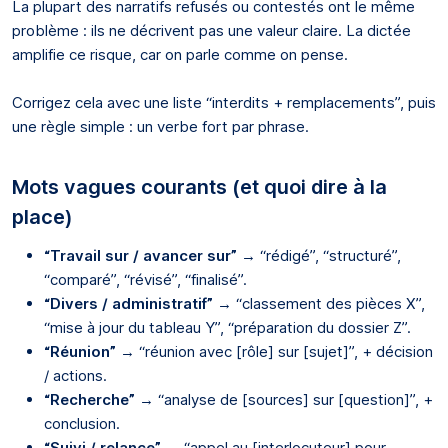
La plupart des narratifs refusés ou contestés ont le même
problème : ils ne décrivent pas une valeur claire. La dictée
amplifie ce risque, car on parle comme on pense.
Corrigez cela avec une liste “interdits + remplacements”, puis
une règle simple : un verbe fort par phrase.
Mots vagues courants (et quoi dire à la
place)
“Travail sur / avancer sur”
→ “rédigé”, “structuré”,
“comparé”, “révisé”, “finalisé”.
“Divers / administratif”
→ “classement des pièces X”,
“mise à jour du tableau Y”, “préparation du dossier Z”.
“Réunion”
→ “réunion avec [rôle] sur [sujet]”, + décision
/ actions.
“Recherche”
→ “analyse de [sources] sur [question]”, +
conclusion.
“Suivi / relance”
→ “appel au [interlocuteur] pour