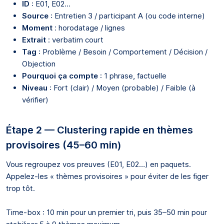
ID
: E01, E02…
Source
: Entretien 3 / participant A (ou code interne)
Moment
: horodatage / lignes
Extrait
: verbatim court
Tag
: Problème / Besoin / Comportement / Décision /
Objection
Pourquoi ça compte
: 1 phrase, factuelle
Niveau
: Fort (clair) / Moyen (probable) / Faible (à
vérifier)
Étape 2 — Clustering rapide en thèmes
provisoires (45–60 min)
Vous regroupez vos preuves (E01, E02…) en paquets.
Appelez-les « thèmes provisoires » pour éviter de les figer
trop tôt.
Time-box : 10 min pour un premier tri, puis 35–50 min pour