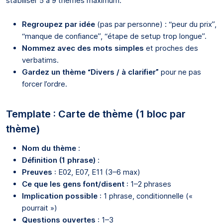
stabiliser 5 à 9 thèmes maximum.
Regroupez par idée
(pas par personne) : “peur du prix”,
“manque de confiance”, “étape de setup trop longue”.
Nommez avec des mots simples
et proches des
verbatims.
Gardez un thème “Divers / à clarifier”
pour ne pas
forcer l’ordre.
Template : Carte de thème (1 bloc par
thème)
Nom du thème
:
Définition (1 phrase)
:
Preuves
: E02, E07, E11 (3–6 max)
Ce que les gens font/disent
: 1–2 phrases
Implication possible
: 1 phrase, conditionnelle («
pourrait »)
Questions ouvertes
: 1–3