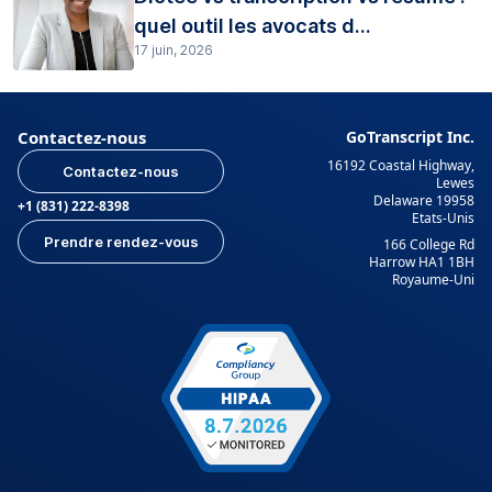
quel outil les avocats d...
17 juin, 2026
Contactez-nous
GoTranscript Inc.
16192 Coastal Highway,
Contactez-nous
Lewes
Delaware 19958
+1 (831) 222-8398
Etats-Unis
Prendre rendez-vous
166 College Rd
Harrow HA1 1BH
Royaume-Uni