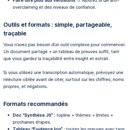
Faire dire plus aux verbatims
→ Ajoutez la QA anti-
overclaiming et des niveaux de confiance.
Outils et formats : simple, partageable,
traçable
Vous n’avez pas besoin d’un outil complexe pour commencer.
Un document partagé + un tableau de preuves suffit, tant
que vous gardez la traçabilité entre insight et extrait.
Si vous utilisez une transcription automatique, prévoyez une
relecture ciblée avant de citer, surtout sur les chiffres, noms
propres, et négations.
Formats recommandés
Doc “Synthèse J0”
: topline + thèmes + limites +
prochaines étapes.
Tableau “Evidence log”
: toutes les preuves avec tags