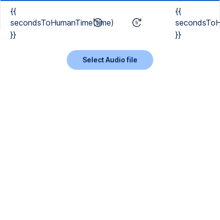
{{
{{
secondsToHumanTime(time)
secondsToH
}}
}}
Select Audio file