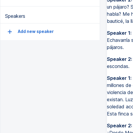
un pájaro? 
habla? Me h
Speakers
bauticé, la 
Add new speaker
Speaker 1:
Echavarría 
pájaros.
Speaker 2:
escondas.
Speaker 1:
millones de
violencia d
existan. Lu
soledad aco
Esta finca 
Speaker 2:
¿Desde Mede