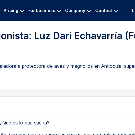
Pricing
For business
Company
Contact
L
nista: Luz Dari Echavarría (F
 taladora a protectora de aves y magnolios en Antioquia, sup
¿Qué es lo que suena?
Ah, eso que está sonando es una galaria, una galaria ruficapi