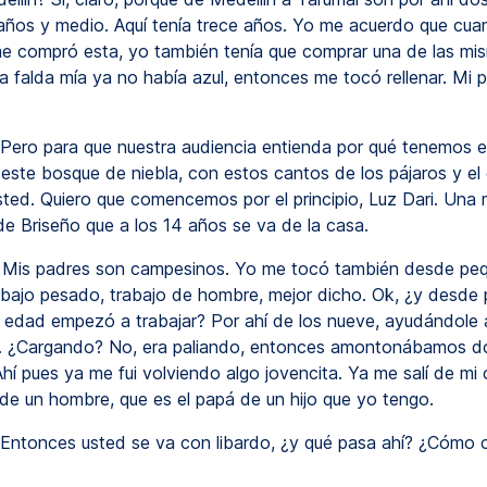
 años y medio. Aquí tenía trece años. Yo me acuerdo que cua
e compró esta, yo también tenía que comprar una de las mi
la falda mía ya no había azul, entonces me tocó rellenar. Mi 
Pero para que nuestra audiencia entienda por qué tenemos el 
 este bosque de niebla, con estos cantos de los pájaros y el
sted. Quiero que comencemos por el principio, Luz Dari. Una 
e Briseño que a los 14 años se va de la casa.
Mis padres son campesinos. Yo me tocó también desde pe
rabajo pesado, trabajo de hombre, mejor dicho. Ok, ¿y desde
edad empezó a trabajar? Por ahí de los nueve, ayudándole 
. ¿Cargando? No, era paliando, entonces amontonábamos do
Ahí pues ya me fui volviendo algo jovencita. Ya me salí de mi
 de un hombre, que es el papá de un hijo que yo tengo.
Entonces usted se va con libardo, ¿y qué pasa ahí? ¿Cómo 