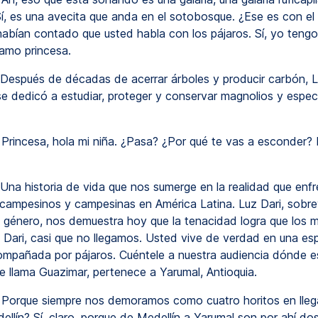
Sí, es una avecita que anda en el sotobosque. ¿Ese es con el
abían contado que usted habla con los pájaros. Sí, yo tengo
llamo princesa.
Después de décadas de acerrar árboles y producir carbón, L
se dedicó a estudiar, proteger y conservar magnolios y espec
Princesa, hola mi niña. ¿Pasa? ¿Por qué te vas a esconder? 
Una historia de vida que nos sumerge en la realidad que enf
 campesinos y campesinas en América Latina. Luz Dari, sobre
e género, nos demuestra hoy que la tenacidad logra que los m
z Dari, casi que no llegamos. Usted vive de verdad en una es
mpañada por pájaros. Cuéntele a nuestra audiencia dónde 
se llama Guazimar, pertenece a Yarumal, Antioquia.
Porque siempre nos demoramos como cuatro horitos en llega
llín? Sí, claro, porque de Medellín a Yarumal son por ahí do