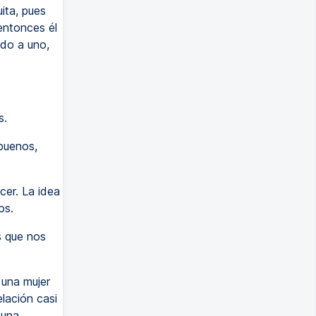
ita, pues
entonces él
do a uno,
s.
buenos,
cer. La idea
os.
s que nos
 una mujer
lación casi
 una