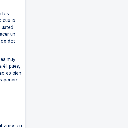
rtos
 que le
y usted
hacer un
 de dos
 es muy
 él, pues,
ajo es bien
 caponero.
ntramos en