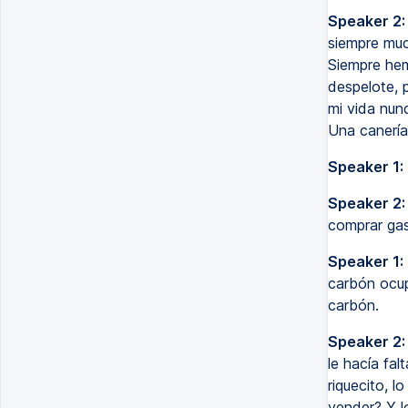
Speaker 2:
siempre muc
Siempre hem
despelote, 
mi vida nun
Una canería
Speaker 1:
Speaker 2:
comprar gas
Speaker 1:
carbón ocup
carbón.
Speaker 2:
le hacía fal
riquecito, l
vender? Y l