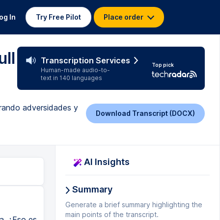
og In
Try Free Pilot
Place order
ull
Transcription Services
Top pick
Human-made audio-to-
text in 140 languages
erando adversidades y
Download Transcript (DOCX)
AI Insights
Summary
Generate a brief summary highlighting the
main points of the transcript.
la. ¿Eso es