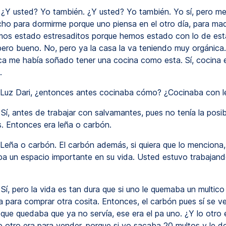
¿Y usted? Yo también. ¿Y usted? Yo también. Yo sí, pero m
ho para dormirme porque uno piensa en el otro día, para mad
os estado estresaditos porque hemos estado con lo de esta
pero bueno. No, pero ya la casa la va teniendo muy orgánica.
ca me había soñado tener una cocina como esta. Sí, cocina e
.
Luz Dari, ¿entonces antes cocinaba cómo? ¿Cocinaba con l
Sí, antes de trabajar con salvamantes, pues no tenía la posib
. Entonces era leña o carbón.
Leña o carbón. El carbón además, si quiera que lo menciona,
a un espacio importante en su vida. Usted estuvo trabajan
Sí, pero la vida es tan dura que si uno le quemaba un multic
ta para comprar otra cosita. Entonces, el carbón pues sí se ve
o que quedaba que ya no servía, ese era el pa uno. ¿Y lo otro 
o otro era para vender, porque si yo sacaba 20 multos y le 