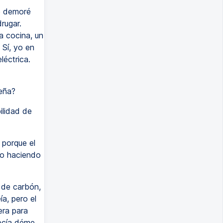
e demoré
rugar.
 cocina, un
 Sí, yo en
léctrica.
eña?
ilidad de
 porque el
do haciendo
o de carbón,
ía, pero el
era para
decía déme