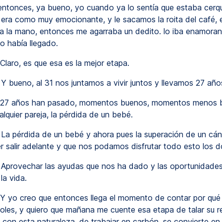
 entonces, ya bueno, yo cuando ya lo sentía que estaba cerqu
 era como muy emocionante, y le sacamos la roita del café, 
la mano, entonces me agarraba un dedito. lo iba enamoran
o había llegado.
Claro, es que esa es la mejor etapa.
Y bueno, al 31 nos juntamos a vivir juntos y llevamos 27 año
27 años han pasado, momentos buenos, momentos menos 
lquier pareja, la pérdida de un bebé.
La pérdida de un bebé y ahora pues la superación de un cán
r salir adelante y que nos podamos disfrutar todo esto los d
Aprovechar las ayudas que nos ha dado y las oportunidade
la vida.
Y yo creo que entonces llega el momento de contar por qué
boles, y quiero que mañana me cuente esa etapa de talar su re
l con esta naturaleza, de trabajar en carbón, se convierte en