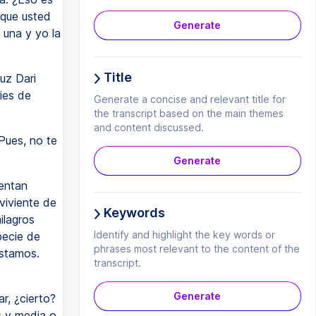
 que usted
Generate
 una y yo la
Title
uz Dari
ies de
Generate a concise and relevant title for
the transcript based on the main themes
and content discussed.
Pues, no te
Generate
rentan
viviente de
Keywords
ilagros
Identify and highlight the key words or
pecie de
phrases most relevant to the content of the
estamos.
transcript.
Generate
r, ¿cierto?
s y media o