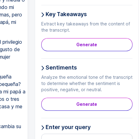
ndo mi
Key Takeaways
smas, pero
papá, mi
Extract key takeaways from the content of
the transcript.
privilegio
Generate
 gusto de
mujer
Sentiments
queña
Analyze the emotional tone of the transcript
to determine whether the sentiment is
 pequeña?
positive, negative, or neutral.
a mi papá a
s o tres
Generate
 casa y me
cambia su
Enter your query