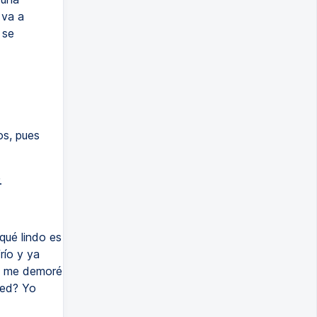
 va a
 se
os, pues
.
qué lindo es
río y ya
ro me demoré
ted? Yo