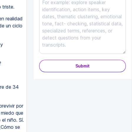
triste.
en realidad
de un ciclo
 y
?
Submit
re de 34
revivir por
 miedo que
l niño. Sí.
. ¿Cómo se