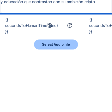
y educación que contrastan con su ambición cripto.
{{
{{
secondsToHumanTime(time)
secondsToH
}}
}}
Select Audio file