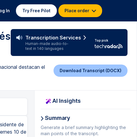
og In
Try Free Pilot
Place order
rés
Transcription Services
Top pick
Human-made audio-to-
text in 140 languages
rnacional destacan el
Download Transcript (DOCX)
AI Insights
Summary
sidente de
Generate a brief summary highlighting the
iernes 10 de
main points of the transcript.