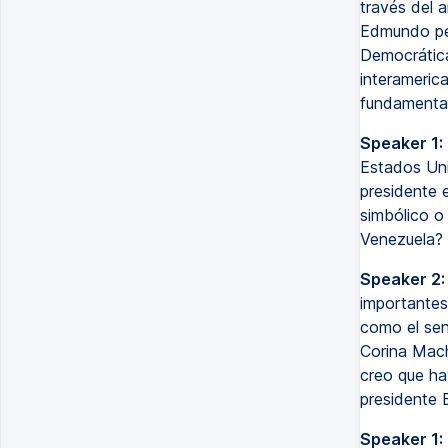
través del 
Edmundo perd
Democrática
interamerica
fundamental
Speaker 1:
Estados Un
presidente 
simbólico o 
Venezuela?
Speaker 2:
importantes
como el sen
Corina Mach
creo que ha
presidente B
Speaker 1: