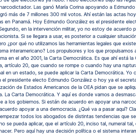
 narcodictador. Las ganó María Corina apoyando a Edmundo
ró más de 7 millones 300 mil votos. Ahí están las actas hoy
as en Panamá. Hoy Edmundo González es el presidente elec
Segundo, en la intervención militar, yo no estoy de acuerdo 
cionista. Si se llegara a usar, es posterior a cualquier situaci
ero ¿por qué no utilizamos las herramientas legales que exist
tema interamericano? Los propulsores y los que propulsamos al
ima en el año 2001, la Carta Democrática. Es que ahí está la
, artículo 20, que cuando se rompe o cuando hay una ruptur
nal en un estado, se puede aplicar la Carta Democrática. Yo 
n el presidente electo Edmundo González o hoy ya el secreta
ización de Estados Americanos de la OEA pidan que se apliqu
. La Carta Democrática. Y aquí es donde vamos a desmasc
e a los gobiernos. Si están de acuerdo en apoyar una narco
 acuerdo apoyar a una democracia. ¿Qué va a pasar aquí? Clar
 empezar todos los abogados de distintas tendencias que s
 no se pueda aplicar, que el artículo 20, inciso tal, numeral tal
acer. Pero aquí hay una decisión política o el sistema intera