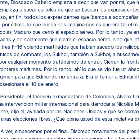
nte, Diosdado Cabello empieza a decir que van por mí, que 
 Empieza a sacar carteles de que se buscan los expresidente
o, en fin, todos los expresidentes que íbamos a acompañar
por último, lo que nunca nos imaginamos es que era tal el mie
colás Maduro que cerró el espacio aéreo. Por lo tanto, ya er
racas y no solamente que cierre el espacio aéreo, sino que i
 tres F-16 volando martillados que habían sacado los helicóp
 rusos de combate, los Sukhoi, también a Sukhoi, a buscarno
or cualquier momento tratábamos de entrar. Cierran la fronte
fronteras marítimas. Por lo tanto, ahí lo que se vio fue un abs
égimen para que Edmundo no entrara. Era el temor a Edmun
osesionara el 10 de enero.
Presidente, el también exmandatario de Colombia, Álvaro Uri
na intervención militar internacional para derrocar a Nicolás 
ente, dijo él, avalada por las Naciones Unidas y que se conv
unas elecciones libres. ¿Qué opina usted de esta iniciativa d
A ver, empecemos por el final. Discrepo totalmente del presi
do de que elecciones ya hubo. Hubo elecciones bajo las reglas