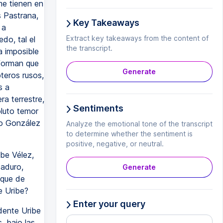
me tienen en
s Pastrana,
Key Takeaways
 a
Extract key takeaways from the content of
do, tal el
the transcript.
a imposible
nforman que
Generate
teros rusos,
s a
ra terrestre,
Sentiments
oluto temor
do González
Analyze the emotional tone of the transcript
to determine whether the sentiment is
positive, negative, or neutral.
be Vélez,
Maduro,
Generate
oque de
e Uribe?
Enter your query
dente Uribe
, bajo las