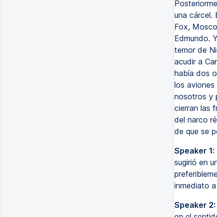
Posteriorme
una cárcel.
Fox, Moscos
Edmundo. Y 
temor de Ni
acudir a Ca
había dos o
los aviones
nosotros y p
cierran las 
del narco r
de que se p
Speaker 1:
sugirió en u
preferiblem
inmediato a 
Speaker 2:
en el senti