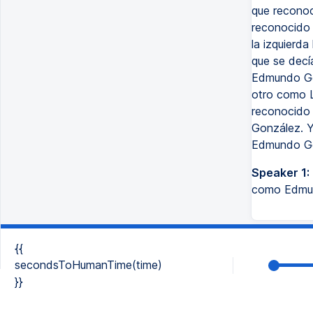
que reconoc
reconocido 
la izquierd
que se decía
Edmundo Go
otro como L
reconocido
González. 
Edmundo Go
Speaker 1:
como Edmu
{{
secondsToHumanTime(time)
}}