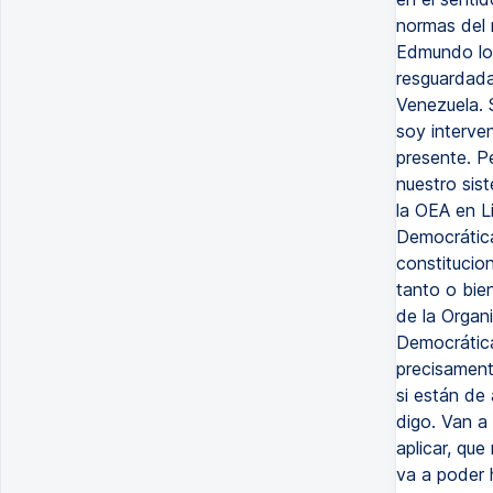
normas del
Edmundo log
resguardad
Venezuela. 
soy interven
presente. P
nuestro sis
la OEA en L
Democrática
constitucio
tanto o bie
de la Organ
Democrática
precisament
si están de
digo. Van a
aplicar, que
va a poder h