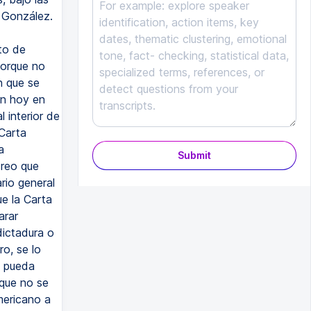
 González.
to de
porque no
ón que se
en hoy en
 interior de
 Carta
a
Submit
creo que
rio general
e la Carta
arar
dictadura o
o, se lo
e pueda
, que no se
mericano a