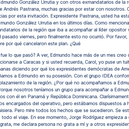
dmundo González Urrutia y con otros exmandatarios de la r
e Andrés Pastrana, muchas gracias por estar con nosotros. C
ias por esta invitación. Expresidente Pastrana, usted ha es
mundo González Urrutia en los últimos días. Como menciona
ndatarios de la región que iba a acompañar al líder opositor
l pasado viernes, pero finalmente esto no ocurrió. Por favor
bre por qué cancelaron este plan. ¿Qué
fue lo que pasó? A ver, Edmundo hace más de un mes creo q
icionarse a Caracas y si usted recuerda, Carol, yo puse un tui
anas diciendo por qué los expresidentes demócratas de Amé
amos a Edmundo en su posesión. Con el grupo IDEA confo
plazamiento de la región. ¿Por qué no acompañamos a Edm
Porque nosotros teníamos un grupo para acompañar a Edmun
os con él en Panamá y República Dominicana. Clarísimament
os encargados del operativo, pero estábamos dispuestos a h
siera. Pero mire todos los hechos que se sucedieron. Se es
o todo el viaje. En ese momento, Jorge Rodríguez empieza a 
grata, me declara persona no grata a mí y a otros expresiden