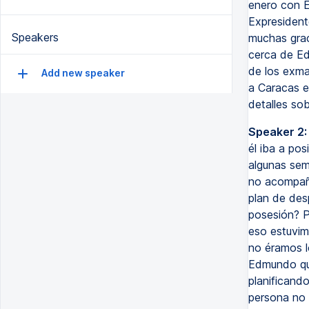
enero con E
Expresident
Speakers
muchas grac
cerca de Ed
de los exma
Add new speaker
a Caracas e
detalles so
Speaker 2:
él iba a pos
algunas sem
no acompañ
plan de des
posesión? 
eso estuvim
no éramos l
Edmundo qui
planificand
persona no 