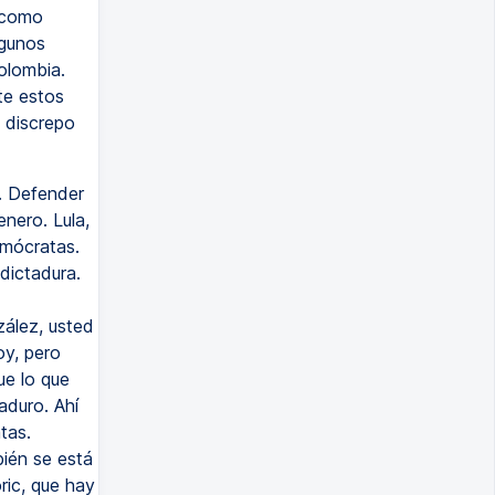
s como
lgunos
olombia.
te estos
y discrepo
. Defender
nero. Lula,
emócratas.
dictadura.
ález, usted
oy, pero
ue lo que
aduro. Ahí
tas.
ién se está
ric, que hay