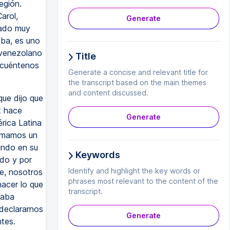
egión.
arol,
Generate
tado muy
ba, es uno
 venezolano
Title
, cuéntenos
Generate a concise and relevant title for
the transcript based on the main themes
and content discussed.
ue dijo que
t hace
Generate
rica Latina
rmamos un
undo en su
Keywords
do y por
Identify and highlight the key words or
e, nosotros
phrases most relevant to the content of the
acer lo que
transcript.
taba
declararnos
Generate
tes.