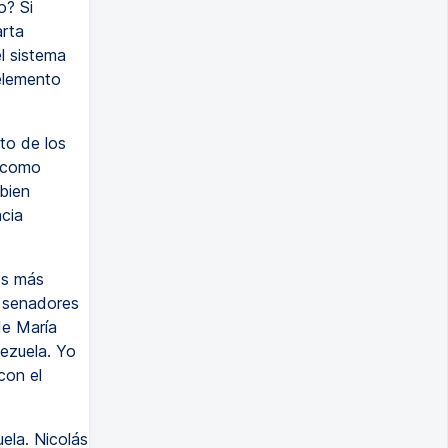
o? Si
arta
l sistema
 elemento
to de los
 como
bien
acia
os más
o senadores
de María
ezuela. Yo
con el
ela. Nicolás