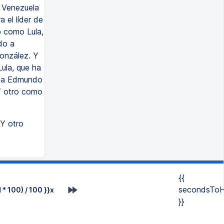
n Venezuela
 el líder de
o como Lula,
do a
onzález. Y
ula, que ha
o a Edmundo
Y otro como
Y otro
{{
secondsToH
* 100) / 100 }}x
}}