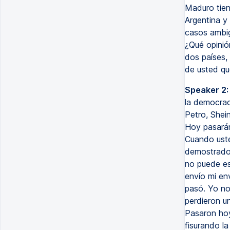
Maduro tien
Argentina y
casos ambig
¿Qué opinió
dos países, 
de usted qu
Speaker 2:
la democrac
Petro, Shei
Hoy pasarán
Cuando uste
demostrado 
no puede es
envío mi en
pasó. Yo no
perdieron u
Pasaron hoy
fisurando l