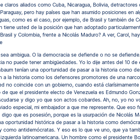
e claros aliados como Cuba, Nicaragua, Bolivia, detractore
 Paraguay, pero hay países que han asumido posiciones en a
uas, como es el caso, por ejemplo, de Brasil y también de C
n tiene usted de la posición que han adoptado particularmen
Brasil y Colombia, frente a Nicolás Maduro? A ver, Carol, ha
e
sea ambigua. O la democracia se defiende o no se defiende
ia no puede tener ambigüedades. Yo lo dije antes del 10 de e
nbaum tenían una oportunidad de pasar a la historia como d
 a la historia como los defensores promotores de una narco
d no coincide con un gobierno, cuando está clarísimamente
de que el presidente electo de Venezuela es Edmundo Gonz
cudarse y digo yo que son actos cobardes. Ah, no, yo no v
viado especial, mi embajador a que me represente. Que eso f
 digo que es posesión, porque es la usurpación de Nicolás M
na oportunidad histórica de pasar a la historia como demócra
 como antidemócratas. Y eso es lo que ve uno, que ya tamb
a izquierda latinoamericana. Un hombre como el presidente Bo