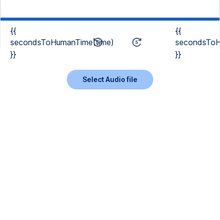
{{
{{
secondsToHumanTime(time)
secondsToH
}}
}}
Select Audio file