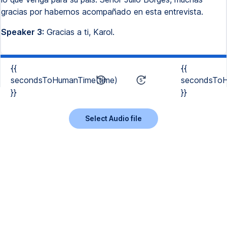
gracias por habernos acompañado en esta entrevista.
Speaker 3:
Gracias a ti, Karol.
{{
{{
secondsToHumanTime(time)
secondsToH
}}
}}
Select Audio file