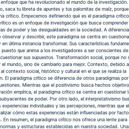
n enfoque que ha revolucionado el mundo de la investigación.
o, saca tu libreta de apuntes y tus palomitas de maíz, porqu
ma crítico. Empecemos definiendo qué es el paradigma crítico.
rítico es un enfoque de investigación que busca comprender 
ras de poder y las desigualdades en la sociedad. A diferenci
 observar y describir, este paradigma se centra en cuestiona
y en última instancia transformar. Sus características fundam
d, puesto que anima a los investigadores a ser conscientes de
 cuestionar sus supuestos. Transformación social, porque no s
 el mundo, sino de cambiarlo para mejor. Contexto, debido a
al contexto social, histórico y cultural en el que se realiza la
n. El paradigma crítico se diferencia de otros paradigmas por
cuestiones. Mientras que el positivismo busca hechos objetiv
ación empírica, el paradigma crítico se centra en cuestionar l
 subyacentes de poder. Por otro lado, el interpretativismo bu
 experiencias individuales y las percepciones, mientras que el
alizar cómo estas experiencias están influenciadas por facto
. En resumen, el paradigma crítico nos ofrece una lente para 
s normas y estructuras establecidas en nuestra sociedad. Un