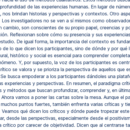
y profundidad de las experiencias humanas. En lugar de númer
, nos brindan historias y perspectivas y contextos. Otro asp
d. Los investigadores no se ven a sí mismos como observado
En cambio, son conscientes de su propio papel, creencias y p
ación. Reflexionan sobre cómo su presencia y sus experienci
l estudio. De igual forma, la importancia del contexto es fund
o de lo que dicen los participantes, sino de dónde y por qué l
tural, histórico y social es esencial para comprender comple
nómeno. Y, por supuesto, la voz de los participantes es centra
ítico se valora y se prioriza la perspectiva de aquellos que 
 Se busca empoderar a los participantes dándoles una plata
s experiencias y perspectivas. En resumen, el paradigma crític
s y métodos que buscan profundizar, comprender y, en última
. Ahora vamos a poner las cartas sobre la mesa. Aunque el p
e muchos puntos fuertes, también enfrenta varias críticas y ti
s. Veamos qué dicen los críticos y dónde puede tropezar este
r, desde las perspectivas, especialmente desde el positivismo
 crítico por carecer de objetividad. Dicen que al centrarse ta