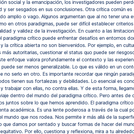
ión social y la emancipación, los investigadores pueden perde
ad y ser sesgados en sus conclusiones. Otra crítica común es
do amplio o vago. Algunos argumentan que al no tener una e
mo en otros paradigmas, puede ser difícil establecer criterios
alidad y validez de la investigación. En cuanto a las limitacio
 el paradigma crítico puede enfrentar desafíos en entornos do
 y la crítica abierta no son bienvenidos. Por ejemplo, en cultu
s más autoritarias, cuestionar el status quo puede ser riesgo
te enfoque valora profundamente el contexto y las experien
s, puede ser menos generalizable. Lo que es válido en un con
de no serlo en otro. Es importante recordar que ningún parad
odos tienen sus fortalezas y debilidades. Lo esencial es con
 y trabajar con ellas, no contra ellas. Y de esta forma, llegamo
viaje dentro del mundo del paradigma crítico. Pero antes de 
os juntos sobre lo que hemos aprendido. El paradigma crítico
enta académica. Es una lente poderosa a través de la cual 
l mundo que nos rodea. Nos permite ir más allá de la superfic
lo que damos por sentado y buscar formas de hacer del mund
equitativo. Por ello, cuestiona y reflexiona, mira a tu alrededo