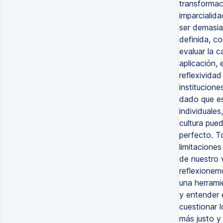
transformac
imparcialid
ser demasia
definida, co
evaluar la c
aplicación,
reflexividad
institucione
dado que es
individuale
cultura pue
perfecto. T
limitaciones
de nuestro 
reflexionem
una herrami
y entender e
cuestionar 
más justo y 