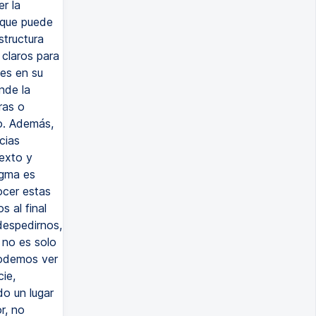
r la
 que puede
structura
 claros para
nes en su
nde la
ras o
so. Además,
cias
texto y
igma es
ocer estas
s al final
despedirnos,
 no es solo
podemos ver
ie,
o un lugar
r, no