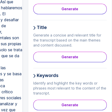
 Así que
e hablaremos
Generate
 El
y desafiar
a de
Title
r,
Generate a concise and relevant title for
entales son
the transcript based on the main themes
 sus propias
and content discussed.
olo se trata
 que se da
Generate
 las
os y se basa
Keywords
as
Identify and highlight the key words or
sca
phrases most relevant to the content of the
 crítico
transcript.
res sociales
analizar y
Generate
a vez que