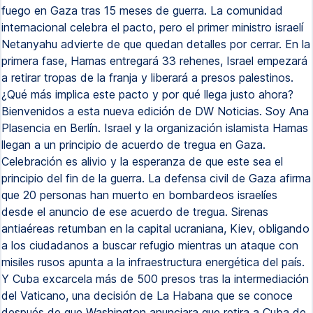
fuego en Gaza tras 15 meses de guerra. La comunidad
internacional celebra el pacto, pero el primer ministro israelí
Netanyahu advierte de que quedan detalles por cerrar. En la
primera fase, Hamas entregará 33 rehenes, Israel empezará
a retirar tropas de la franja y liberará a presos palestinos.
¿Qué más implica este pacto y por qué llega justo ahora?
Bienvenidos a esta nueva edición de DW Noticias. Soy Ana
Plasencia en Berlín. Israel y la organización islamista Hamas
llegan a un principio de acuerdo de tregua en Gaza.
Celebración es alivio y la esperanza de que este sea el
principio del fin de la guerra. La defensa civil de Gaza afirma
que 20 personas han muerto en bombardeos israelíes
desde el anuncio de ese acuerdo de tregua. Sirenas
antiaéreas retumban en la capital ucraniana, Kiev, obligando
a los ciudadanos a buscar refugio mientras un ataque con
misiles rusos apunta a la infraestructura energética del país.
Y Cuba excarcela más de 500 presos tras la intermediación
del Vaticano, una decisión de La Habana que se conoce
después de que Washington anunciara que retira a Cuba de