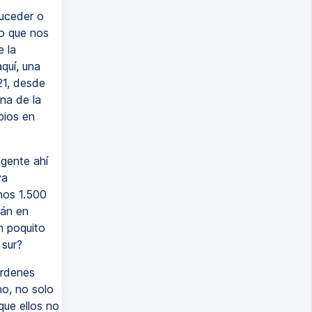
suceder o
lo que nos
e la
quí, una
21, desde
na de la
bios en
gente ahí
ya
nos 1.500
tán en
n poquito
 sur?
órdenes
no, no solo
que ellos no