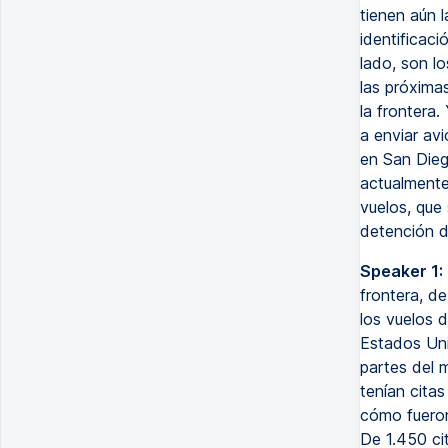
tienen aún l
identificaci
lado, son l
las próxima
la frontera
a enviar av
en San Dieg
actualmente
vuelos, que
detención de
Speaker 1:
frontera, d
los vuelos 
Estados Uni
partes del m
tenían cita
cómo fueron
De 1.450 ci