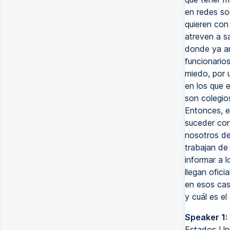
en redes so
quieren co
atreven a sa
donde ya an
funcionario
miedo, por u
en los que 
son colegios
Entonces, e
suceder con
nosotros de
trabajan de
informar a 
llegan ofici
en esos cas
y cuál es e
Speaker 1:
Estados Uni