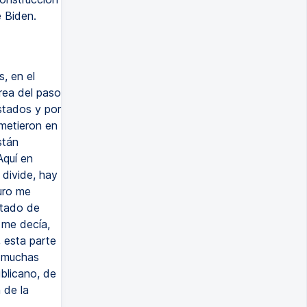
 Biden.
, en el
rea del paso
estados y por
ometieron en
stán
Aquí en
 divide, hay
uro me
stado de
 me decía,
 esta parte
e muchas
blicano, de
 de la