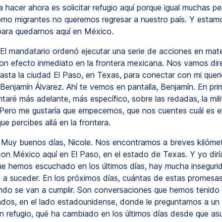
 hacer ahora es solicitar refugio aquí porque igual muchas p
mo migrantes no queremos regresar a nuestro país. Y estam
para quedarnos aquí en México.
El mandatario ordenó ejecutar una serie de acciones en mate
con efecto inmediato en la frontera mexicana. Nos vamos di
 hasta la ciudad El Paso, en Texas, para conectar con mi quer
enjamín Álvarez. Ahí te vemos en pantalla, Benjamín. En prime
taré más adelante, más específico, sobre las redadas, la mili
 Pero me gustaría que empecemos, que nos cuentes cuál es e
ue percibes allá en la frontera.
Muy buenos días, Nicole. Nos encontramos a breves kilóme
 con México aquí en El Paso, en el estado de Texas. Y yo dirí
que hemos escuchado en los últimos días, hay mucha inseguri
a a suceder. En los próximos días, cuántas de estas promesa
ándo se van a cumplir. Son conversaciones que hemos tenid
dos, en el lado estadounidense, donde le preguntamos a un
un refugio, qué ha cambiado en los últimos días desde que a