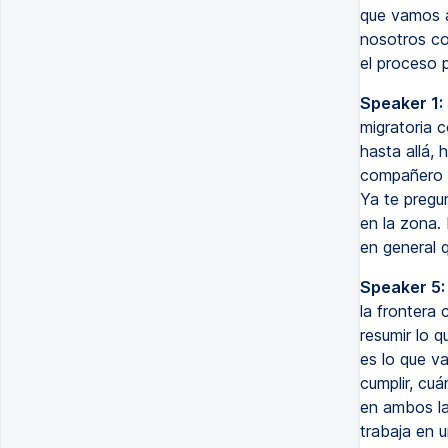
que vamos a
nosotros co
el proceso 
Speaker 1:
migratoria 
hasta allá,
compañero B
Ya te pregun
en la zona.
en general q
Speaker 5:
la frontera
resumir lo 
es lo que v
cumplir, cu
en ambos la
trabaja en 