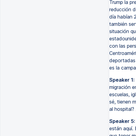
Trump la pr
reducción d
día habían 
también ser
situación q
estadounide
con las per
Centroaméri
deportadas 
es la campa
Speaker 1:
migración e
escuelas, i
sé, tienen 
al hospital?
Speaker 5:
están aquí.
que tener m