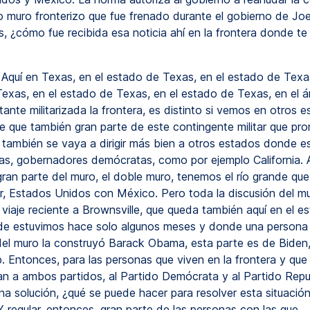
o muro fronterizo que fue frenado durante el gobierno de Joe
 ¿cómo fue recibida esa noticia ahí en la frontera donde te
?
Aquí en Texas, en el estado de Texas, en el estado de Texas
exas, en el estado de Texas, en el estado de Texas, en el á
ante militarizada la frontera, es distinto si vemos en otros 
e que también gran parte de este contingente militar que pr
también se vaya a dirigir más bien a otros estados donde e
s, gobernadores demócratas, como por ejemplo California. 
ran parte del muro, el doble muro, tenemos el río grande que
r, Estados Unidos con México. Pero toda la discusión del m
 viaje reciente a Brownsville, que queda también aquí en el e
e estuvimos hace solo algunos meses y donde una persona
del muro la construyó Barack Obama, esta parte es de Biden,
. Entonces, para las personas que viven en la frontera y qu
n a ambos partidos, al Partido Demócrata y al Partido Repu
na solución, ¿qué se puede hacer para resolver esta situación
Y regular, entonces, gran parte de las personas con las que