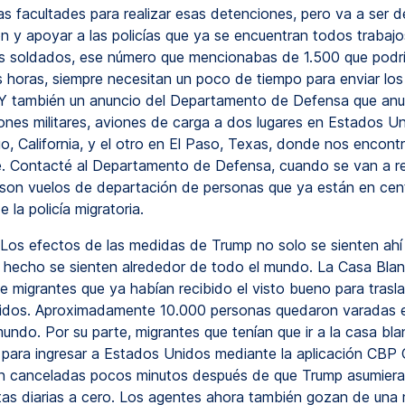
as facultades para realizar esas detenciones, pero va a ser d
ón y apoyar a las policías que ya se encuentran todos trabajo
os soldados, ese número que mencionabas de 1.500 que podrí
s horas, siempre necesitan un poco de tiempo para enviar lo
. Y también un anuncio del Departamento de Defensa que anu
iones militares, aviones de carga a dos lugares en Estados U
o, California, y el otro en El Paso, Texas, donde nos encon
. Contacté al Departamento de Defensa, cuando se van a re
 son vuelos de departación de personas que ya están en cen
 la policía migratoria.
Los efectos de las medidas de Trump no solo se sienten ahí 
e hecho se sienten alrededor de todo el mundo. La Casa Bla
de migrantes que ya habían recibido el visto bueno para trasl
dos. Aproximadamente 10.000 personas quedaron varadas en
undo. Por su parte, migrantes que tenían que ir a la casa bla
s para ingresar a Estados Unidos mediante la aplicación CBP 
 canceladas pocos minutos después de que Trump asumiera 
tas diarias a cero. Los agentes ahora también gozan de una