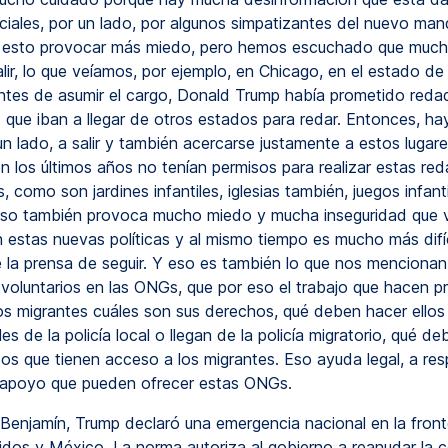
ciales, por un lado, por algunos simpatizantes del nuevo man
n esto provocar más miedo, pero hemos escuchado que much
lir, lo que veíamos, por ejemplo, en Chicago, en el estado de Il
tes de asumir el cargo, Donald Trump había prometido reda
s que iban a llegar de otros estados para redar. Entonces, h
n lado, a salir y también acercarse justamente a estos lugare
en los últimos años no tenían permisos para realizar estas r
, como son jardines infantiles, iglesias también, juegos infanti
so también provoca mucho miedo y mucha inseguridad que 
 estas nuevas políticas y al mismo tiempo es mucho más difíc
 la prensa de seguir. Y eso es también lo que nos mencionan
 voluntarios en las ONGs, que por eso el trabajo que hacen pr
los migrantes cuáles son sus derechos, qué deben hacer ello
ales de la policía local o llegan de la policía migratorio, qué d
os que tienen acceso a los migrantes. Eso ayuda legal, a res
l apoyo que pueden ofrecer estas ONGs.
Benjamín, Trump declaró una emergencia nacional en la front
dos y México. La norma autoriza al gobierno a reanudar la 