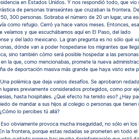
esidencia en Estados Unidos. Y nos respondió todo, que vio
rástica de personas transeúntes que cruzaban la frontera. De
250, 300 personas. Sobraba el número de 20 un lugar, una es
vía como refugio. Cerró ya hace varios meses. Entonces, esa
ue veíamos y que escuchábamos aquí en El Paso, del lado
nse y del lado mexicano. La gran pregunta es no sólo qué v
sonas, dónde van a poder hospedarse los migrantes que lleg
ca, sino también cómo será posible hospedar a las personas
en la que, como mencionabas, promete la nueva administraci
ña de deportación masiva más grande que haya visto este p
Una polémica que deja varios desafíos. Se aprobaron redad
n lugares previamente considerados protegidos, como por ej
glesias, hasta hospitales. ¿Qué efecto ha tenido eso? ¿Hay pa
miedo de mandar a sus hijos al colegio o personas que tienen 
 ¿Cómo lo percibes tú allá?
Eso obviamente provoca mucha inseguridad, no sólo en los 
 En la frontera, porque estas redadas se prometen en todo el 
ucho cuidado porque hay mucha desinformación que está da