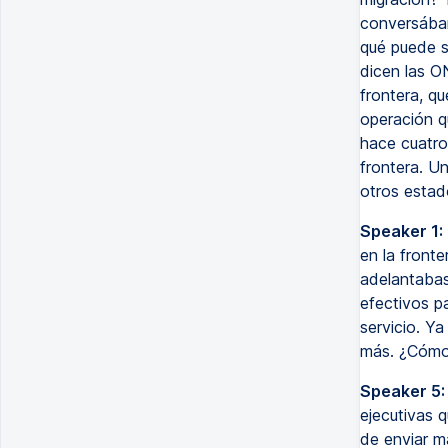
conversábam
qué puede s
dicen las O
frontera, q
operación q
hace cuatro
frontera. U
otros estad
Speaker 1:
en la front
adelantabas
efectivos pa
servicio. Y
más. ¿Cómo 
Speaker 5:
ejecutivas 
de enviar m