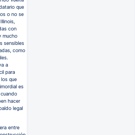
datario que
os o no se
linois,
das con
ay mucho
s sensibles
edadas, como
les.
va a
il para
 los que
imordial es
s cuando
eben hacer
paldo legal
era entre
construcción