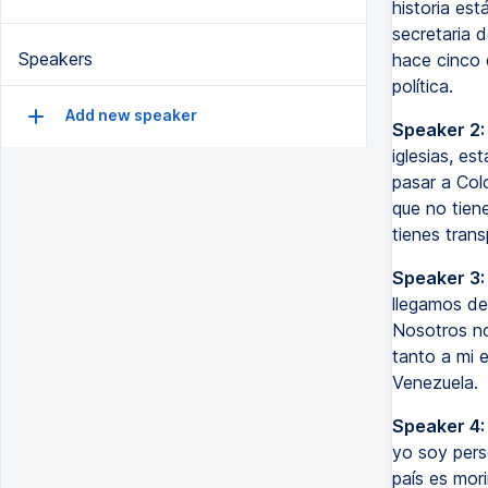
historia es
secretaria 
Speakers
hace cinco 
política.
Add new speaker
Speaker 2:
iglesias, e
pasar a Colo
que no tiene
tienes tran
Speaker 3:
llegamos de
Nosotros no
tanto a mi e
Venezuela.
Speaker 4:
yo soy perse
país es mor