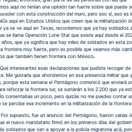
os aquí no tenían una opinión tan fuerte sobre qué puede 
uceder con esta construcción del muro, pero eso sí, eso es 
NGs aquí en Estados Unidos que creen que la militarización d
ue ya se ve aquí en Texas, recordemos que ya hay soldados a
ue se llama Operación Lone Star que existe aquí desde el 20
 años, que ya significa que hay miles de soldados en esta zo
na frontera muy fuerte, pero es posible que veamos más cam
os que también tienen frontera con México.
Qué interesantes esas declaraciones que pudiste recoger de 
era. Me gustaría que ahondemos en esa presencia militar que 
, porque esta semana el Pentágono comunicó que enviará u
ra reforzar la frontera sur, se sumarán a los 2.200 que ya es
a lo comentabas un poco, pero quizás no me puedes contar u
se percibe ese incremento en la militarización de la frontera
Por supuesto, fue un anuncio del Pentágono, fueron varias 
que el nuevo mandatario firmó en los primeros días del gobier
ás soldados que van a apoyar a la policía migratoria acá, por