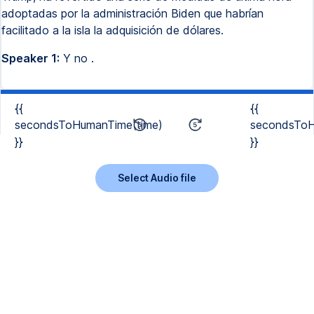
adoptadas por la administración Biden que habrían
facilitado a la isla la adquisición de dólares.
Speaker 1:
Y no .
{{
{{
secondsToHumanTime(time)
secondsToH
}}
}}
Select Audio file