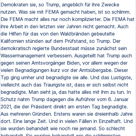
Demokraten sie, so Trump, angeblich für ihre Zwecke
nutzen. Was sie mit FEMA gemacht haben, ist so schlimm.
Die FEMA macht alles nur noch komplizierter. Die FEMA hat
ihre Arbeit in den letzten vier Jahren nicht gemacht. Auch
die Hilfen für das von den Waldbränden gebeutelte
Kalifornien stünden auf dem Prüfstand, so Trump. Der
demokratisch regierte Bundesstaat müsse zunächst sein
Wassermanagement verbessern. Ausgeteilt hat Trump auch
gegen seinen Amtsvorgänger Biden, vor allem wegen der
vielen Begnadigungen kurz vor der Amtsübergabe. Dieser
Typ ging umher und begnadigte sie alle. Und das Lustigste,
vielleicht auch das Traurigste ist, dass er sich selbst nicht
begnadigte. Man sieht ja, das hatte alles mit ihm zu tun. In
Schutz nahm Trump dagegen die Aufrührer vom 6. Januar
2021, die der Präsident direkt am ersten Tag begnadigte.
Aus mehreren Gründen. Erstens waren sie dreieinhalb Jahre
dort. Eine lange Zeit. Und in vielen Fällen in Einzelhaft. Und
sie wurden behandelt wie noch nie jemand. So schlecht
behandelt. Sie wurden behandelt wie die schlimmsten