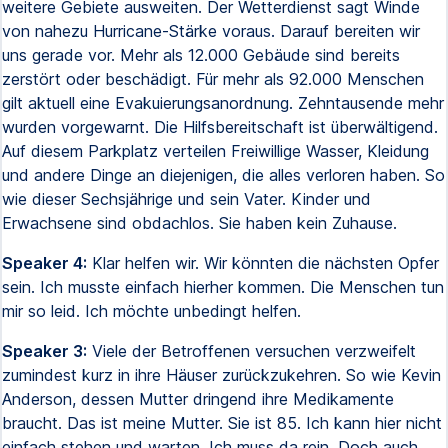
weitere Gebiete ausweiten. Der Wetterdienst sagt Winde
von nahezu Hurricane-Stärke voraus. Darauf bereiten wir
uns gerade vor. Mehr als 12.000 Gebäude sind bereits
zerstört oder beschädigt. Für mehr als 92.000 Menschen
gilt aktuell eine Evakuierungsanordnung. Zehntausende mehr
wurden vorgewarnt. Die Hilfsbereitschaft ist überwältigend.
Auf diesem Parkplatz verteilen Freiwillige Wasser, Kleidung
und andere Dinge an diejenigen, die alles verloren haben. So
wie dieser Sechsjährige und sein Vater. Kinder und
Erwachsene sind obdachlos. Sie haben kein Zuhause.
Speaker 4:
Klar helfen wir. Wir könnten die nächsten Opfer
sein. Ich musste einfach hierher kommen. Die Menschen tun
mir so leid. Ich möchte unbedingt helfen.
Speaker 3:
Viele der Betroffenen versuchen verzweifelt
zumindest kurz in ihre Häuser zurückzukehren. So wie Kevin
Anderson, dessen Mutter dringend ihre Medikamente
braucht. Das ist meine Mutter. Sie ist 85. Ich kann hier nicht
einfach stehen und warten. Ich muss da rein. Doch auch