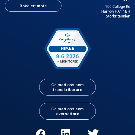
Boka ett mote
166 College Rd
Harrow HA1 1BH
Storbritannien
Ga med oss som
transkriberare
Ga med oss som
oversattare