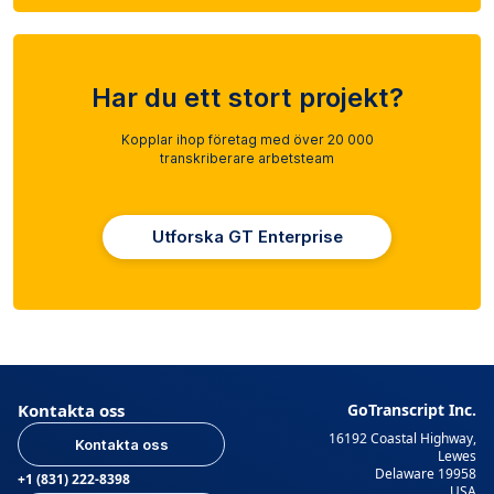
Har du ett stort projekt?
Kopplar ihop företag med över 20 000
transkriberare arbetsteam
Utforska GT Enterprise
Kontakta oss
GoTranscript Inc.
16192 Coastal Highway,
Kontakta oss
Lewes
Delaware 19958
+1 (831) 222-8398
USA