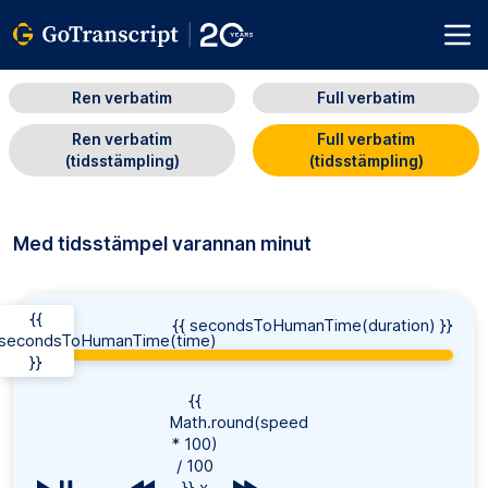
Ren verbatim
Full verbatim
Ren verbatim
Full verbatim
(tidsstämpling)
(tidsstämpling)
Med tidsstämpel varannan minut
{{
0:00
{{ secondsToHumanTime(duration) }}
secondsToHumanTime(time)
}}
{{
Math.round(speed
* 100)
/ 100
}} x