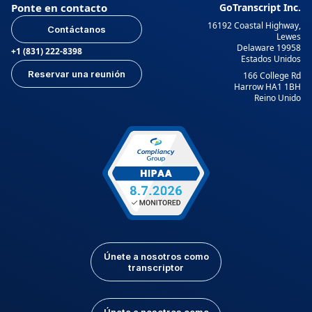
Ponte en contacto
GoTranscript Inc.
16192 Coastal Highway,
Contáctanos
Lewes
Delaware 19958
+1 (831) 222-8398
Estados Unidos
Reservar una reunión
166 College Rd
Harrow HA1 1BH
Reino Unido
Únete a nosotros como
transcriptor