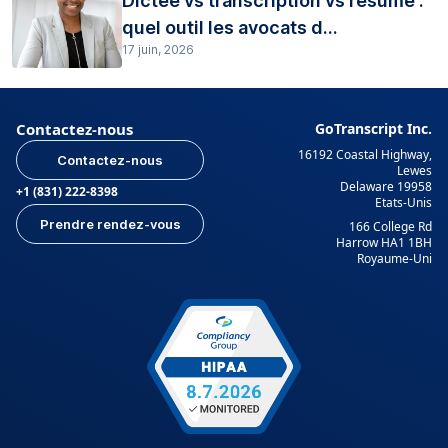
Dictée vs transcription vs résumé :
quel outil les avocats d...
17 juin, 2026
Contactez-nous
GoTranscript Inc.
16192 Coastal Highway,
Contactez-nous
Lewes
Delaware 19958
+1 (831) 222-8398
Etats-Unis
Prendre rendez-vous
166 College Rd
Harrow HA1 1BH
Royaume-Uni