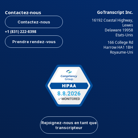
Contactez-nous
GoTranscript Inc.
16192 Coastal Highway,
Contactez-nous
Lewes
Delaware 19958
+1 (831) 222-8398
Etats-Unis
Prendre rendez-vous
166 College Rd
Harrow HA1 1BH
Royaume-Uni
Rejoignez-nous en tant que
transcripteur