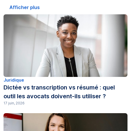
Transcription automatisée (1)
Afficher plus
Sous-titres pour sourds et malentendants (2)
Éducation (4)
Guides pratiques (233)
Journalisme (1)
Juridique (105)
Juridique
Dictée vs transcription vs résumé : quel
Étude de marché (26)
outil les avocats doivent-ils utiliser ?
17 juin, 2026
Autre (1)
Tarifs (3)