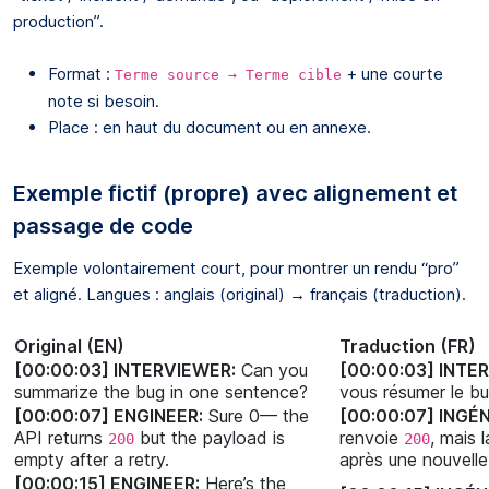
production”.
Format :
+ une courte
Terme source → Terme cible
note si besoin.
Place : en haut du document ou en annexe.
Exemple fictif (propre) avec alignement et
passage de code
Exemple volontairement court, pour montrer un rendu “pro”
et aligné. Langues : anglais (original) → français (traduction).
Original (EN)
Traduction (FR)
[00:00:03] INTERVIEWER:
Can you
[00:00:03] INTE
summarize the bug in one sentence?
vous résumer le b
[00:00:07] ENGINEER:
Sure 0— the
[00:00:07] INGÉN
API returns
but the payload is
renvoie
, mais 
200
200
empty after a retry.
après une nouvelle
[00:00:15] ENGINEER:
Here’s the