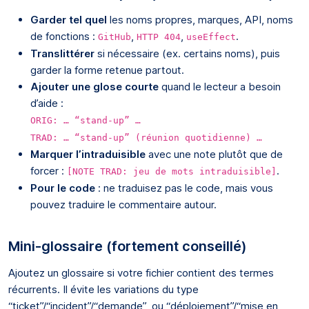
Garder tel quel
les noms propres, marques, API, noms
de fonctions :
,
,
.
GitHub
HTTP 404
useEffect
Translittérer
si nécessaire (ex. certains noms), puis
garder la forme retenue partout.
Ajouter une glose courte
quand le lecteur a besoin
d’aide :
ORIG: … “stand-up” …
TRAD: … “stand-up” (réunion quotidienne) …
Marquer l’intraduisible
avec une note plutôt que de
forcer :
.
[NOTE TRAD: jeu de mots intraduisible]
Pour le code
: ne traduisez pas le code, mais vous
pouvez traduire le commentaire autour.
Mini-glossaire (fortement conseillé)
Ajoutez un glossaire si votre fichier contient des termes
récurrents. Il évite les variations du type
“ticket”/“incident”/“demande”, ou “déploiement”/“mise en