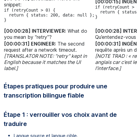
[00:00:15] INGÉN
snippet:
if (retryCount > 
if (retryCount > 0) {

  return { status
  return { status: 200, data: null };

}
}
[00:00:28] INTERVIEWER:
What do
[00:00:28] INTE
you mean by “retry”?
Qu’entendez-vous p
[00:00:31] ENGINEER:
The second
[00:00:31] INGÉN
request after a network timeout.
requête après un d
[TRANSLATOR NOTE: “retry” kept in
[NOTE TRAD : « re
English because it matches the UI
anglais car c’est le
label.]
l’interface.]
Étapes pratiques pour produire une
transcription bilingue fiable
Étape 1 : verrouiller vos choix avant de
traduire
Langue source et langue cible.