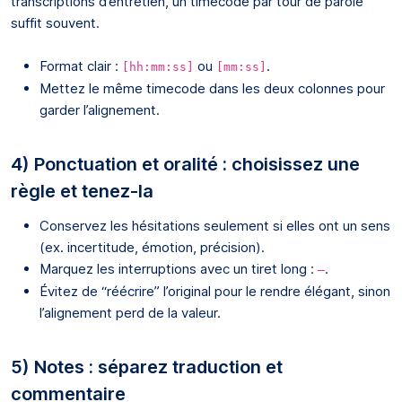
transcriptions d’entretien, un timecode par tour de parole
suffit souvent.
Format clair :
ou
.
[hh:mm:ss]
[mm:ss]
Mettez le même timecode dans les deux colonnes pour
garder l’alignement.
4) Ponctuation et oralité : choisissez une
règle et tenez-la
Conservez les hésitations seulement si elles ont un sens
(ex. incertitude, émotion, précision).
Marquez les interruptions avec un tiret long :
.
—
Évitez de “réécrire” l’original pour le rendre élégant, sinon
l’alignement perd de la valeur.
5) Notes : séparez traduction et
commentaire