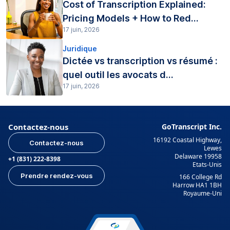
Cost of Transcription Explained:
Pricing Models + How to Red...
17 juin, 2026
Juridique
Dictée vs transcription vs résumé :
quel outil les avocats d...
17 juin, 2026
Contactez-nous
GoTranscript Inc.
16192 Coastal Highway,
Contactez-nous
Lewes
Delaware 19958
+1 (831) 222-8398
Etats-Unis
Prendre rendez-vous
166 College Rd
Harrow HA1 1BH
Royaume-Uni