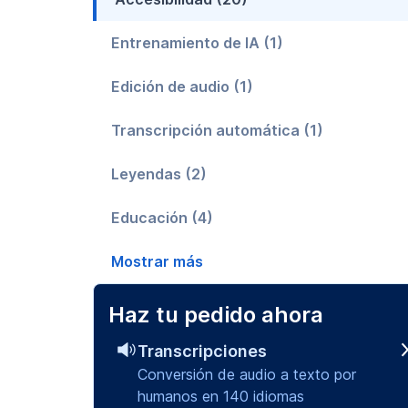
Entrenamiento de IA (1)
Edición de audio (1)
Transcripción automática (1)
Leyendas (2)
Educación (4)
Consejos de Gotranscript (1)
Mostrar más
Guías prácticas (240)
Haz tu pedido ahora
Legal (108)
Transcripciones
Conversión de audio a texto por
Investigación de mercado (29)
humanos en 140 idiomas