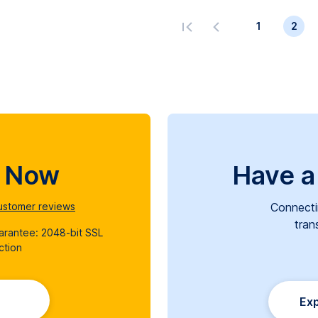
1
2
d Now
Have a
stomer reviews
Connecti
tran
uarantee: 2048-bit SSL
ction
Exp