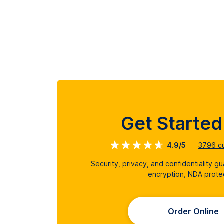
Get Starte
4.9/5
3796
cu
Security, privacy, and confidentiality g
encryption, NDA prote
Order Online