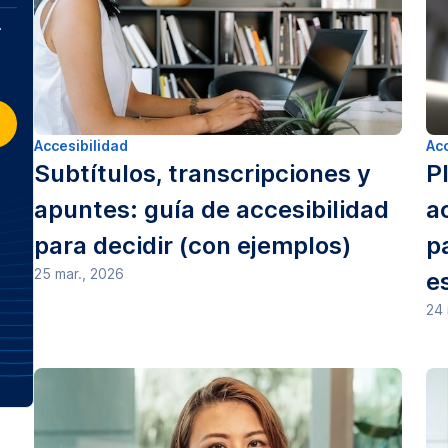
Accesibilidad
Acc
Subtítulos, transcripciones y
P
apuntes: guía de accesibilidad
a
para decidir (con ejemplos)
p
25 mar., 2026
e
24 