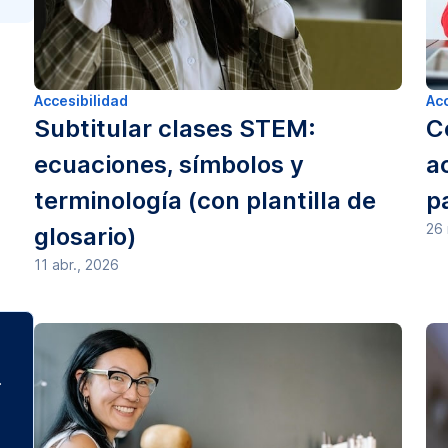
Accesibilidad
Acc
Subtitular clases STEM:
C
ecuaciones, símbolos y
a
terminología (con plantilla de
p
26 
glosario)
11 abr., 2026