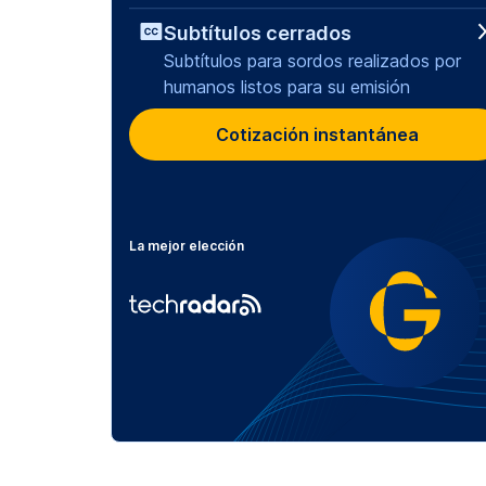
Subtítulos cerrados
Precios (2)
Subtítulos para sordos realizados por
Productividad (5)
humanos listos para su emisión
Cotización instantánea
Investigación (64)
Transcripción (129)
Transcripciones (21)
La mejor elección
Traducción (3)