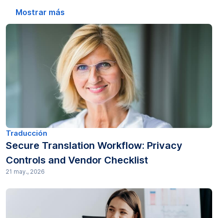
Edición de audio (1)
Mostrar más
Transcripción automática (1)
Leyendas (2)
Educación (4)
Consejos de Gotranscript (1)
Guías prácticas (240)
Traducción
Secure Translation Workflow: Privacy
Legal (108)
Controls and Vendor Checklist
21 may., 2026
Investigación de mercado (29)
Precios (2)