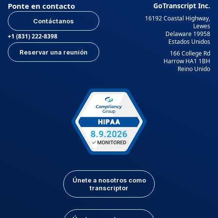
Ponte en contacto
GoTranscript Inc.
16192 Coastal Highway,
Contáctanos
Lewes
Delaware 19958
+1 (831) 222-8398
Estados Unidos
Reservar una reunión
166 College Rd
Harrow HA1 1BH
Reino Unido
Únete a nosotros como
transcriptor