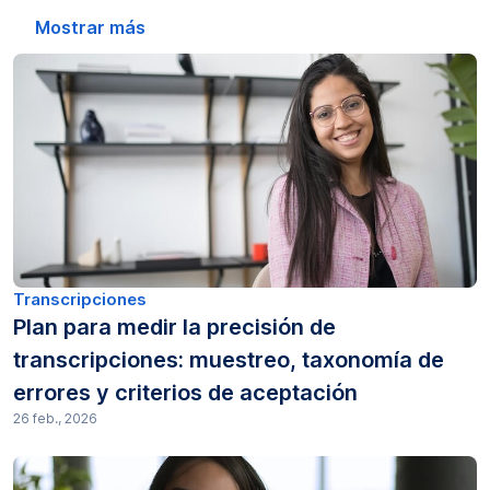
Edición de audio (1)
Mostrar más
Transcripción automática (1)
Leyendas (2)
Educación (4)
Consejos de Gotranscript (1)
Guías prácticas (240)
Transcripciones
Plan para medir la precisión de
Legal (108)
transcripciones: muestreo, taxonomía de
errores y criterios de aceptación
Investigación de mercado (29)
26 feb., 2026
Precios (2)