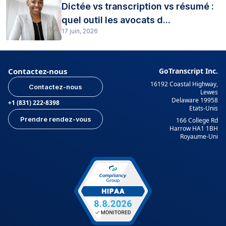
Dictée vs transcription vs résumé :
quel outil les avocats d...
17 juin, 2026
Contactez-nous
GoTranscript Inc.
16192 Coastal Highway,
Contactez-nous
Lewes
Delaware 19958
+1 (831) 222-8398
Etats-Unis
Prendre rendez-vous
166 College Rd
Harrow HA1 1BH
Royaume-Uni