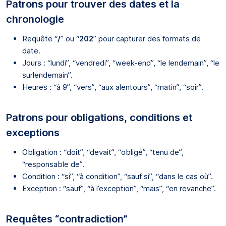
Patrons pour trouver des dates et la
chronologie
Requête “
/
” ou “
202
” pour capturer des formats de
date.
Jours : “lundi”, “vendredi”, “week-end”, “le lendemain”, “le
surlendemain”.
Heures : “à 9”, “vers”, “aux alentours”, “matin”, “soir”.
Patrons pour obligations, conditions et
exceptions
Obligation : “doit”, “devait”, “obligé”, “tenu de”,
“responsable de”.
Condition : “si”, “à condition”, “sauf si”, “dans le cas où”.
Exception : “sauf”, “à l’exception”, “mais”, “en revanche”.
Requêtes “contradiction”