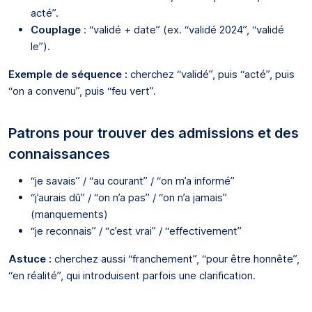
acté”.
Couplage
: “validé + date” (ex. “validé 2024”, “validé
le”).
Exemple de séquence :
cherchez “validé”, puis “acté”, puis
“on a convenu”, puis “feu vert”.
Patrons pour trouver des admissions et des
connaissances
“je savais” / “au courant” / “on m’a informé”
“j’aurais dû” / “on n’a pas” / “on n’a jamais”
(manquements)
“je reconnais” / “c’est vrai” / “effectivement”
Astuce :
cherchez aussi “franchement”, “pour être honnête”,
“en réalité”, qui introduisent parfois une clarification.