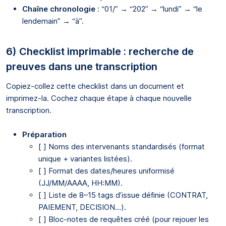
Chaîne chronologie
: “01/” → “202” → “lundi” → “le
lendemain” → “à”.
6) Checklist imprimable : recherche de
preuves dans une transcription
Copiez-collez cette checklist dans un document et
imprimez-la. Cochez chaque étape à chaque nouvelle
transcription.
Préparation
[ ] Noms des intervenants standardisés (format
unique + variantes listées).
[ ] Format des dates/heures uniformisé
(JJ/MM/AAAA, HH:MM).
[ ] Liste de 8–15 tags d’issue définie (CONTRAT,
PAIEMENT, DECISION…).
[ ] Bloc-notes de requêtes créé (pour rejouer les