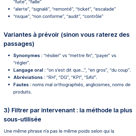
“fuite”, “faille”
“alerte”, “signalé”, “remonté”, “ticket”, “escalade”
“risque”, “non conforme”, “audit”, “contrôle”
Variantes à prévoir (sinon vous raterez des
passages)
Synonymes
: “résilier” vs “mettre fin”, “payer” vs
“régler”.
Langage oral
: “on s’est dit que…”, “en gros”, “du coup”.
Abréviations
: “RH”, “DG”, “KPI”, “SAV”.
Fautes
: noms mal orthographiés, anglicismes, noms de
produits.
3) Filtrer par intervenant : la méthode la plus
sous-utilisée
Une même phrase n’a pas le même poids selon qui la