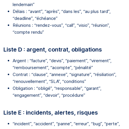
lendemain”
Délais : “avant”, “après”, “dans les”, “au plus tard”,
“deadline”, “échéance”
Réunions : “rendez-vous”, “call”, “visio”, “réunion”,
“compte rendu”
Liste D : argent, contrat, obligations
Argent : “facture”, “devis”, “paiement”, “virement”,
“remboursement”, “acompte”, “pénalité”
Contrat : “clause”, “annexe”, “signature”, “résiliation”,
“renouvellement”, “SLA”, “conditions”
Obligation : “obligé”, “responsable”, “garant”,
“engagement”, “devoir”, “procédure”
Liste E : incidents, alertes, risques
“incident”, “accident”, “panne”, “erreur”, “bug”, “perte”,