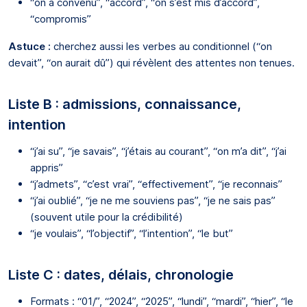
“on a convenu”, “accord”, “on s’est mis d’accord”,
“compromis”
Astuce :
cherchez aussi les verbes au conditionnel (“on
devait”, “on aurait dû”) qui révèlent des attentes non tenues.
Liste B : admissions, connaissance,
intention
“j’ai su”, “je savais”, “j’étais au courant”, “on m’a dit”, “j’ai
appris”
“j’admets”, “c’est vrai”, “effectivement”, “je reconnais”
“j’ai oublié”, “je ne me souviens pas”, “je ne sais pas”
(souvent utile pour la crédibilité)
“je voulais”, “l’objectif”, “l’intention”, “le but”
Liste C : dates, délais, chronologie
Formats : “01/”, “2024”, “2025”, “lundi”, “mardi”, “hier”, “le