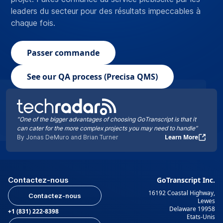
leaders du secteur pour des résultats impeccables à
chaque fois.
Passer commande
See our QA process (Precisa QMS)
“One of the bigger advantages of choosing GoTranscript is that it
can cater for the more complex projects you may need to handle”
Learn More
By Jonas DeMuro and Brian Turner
Contactez-nous
GoTranscript Inc.
16192 Coastal Highway,
Contactez-nous
Lewes
Delaware 19958
+1 (831) 222-8398
Etats-Unis